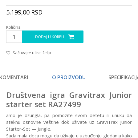
5.199,00
RSD
Količina:
DODAJ U KORPU
Sačuvajte u listi želja
KOMENTARI
O PROIZVODU
SPECIFIKACIJ
Društvena igra Gravitrax Junior
starter set RA27499
amo je džungla, pa pomozite svom detetu ili unuku da
steknu osnovne veštine dok uživate uz GraviTrax Junior
Starter-Set — Jungle.
Sada mala deca mogu da uživaju u uzbuđenju gledanja kako