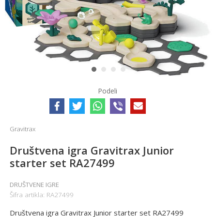
1
2
3
4
Podeli
Gravitrax
Društvena igra Gravitrax Junior
starter set RA27499
DRUŠTVENE IGRE
Šifra artikla:
RA27499
Društvena igra Gravitrax Junior starter set RA27499