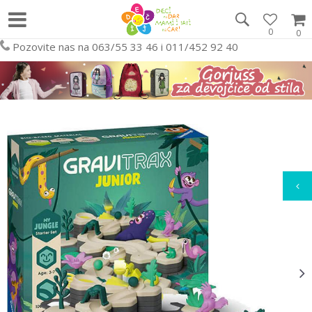
0
0
Pozovite nas na 063/55 33 46 i 011/452 92 40