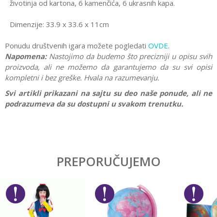
životinja od kartona, 6 kamenčića, 6 ukrasnih kapa.
Dimenzije: 33.9 x 33.6 x 11cm
Ponudu društvenih igara možete pogledati
OVDE
.
Napomena:
Nastojimo da budemo što precizniji u opisu svih
proizvoda, ali ne možemo da garantujemo da su svi opisi
kompletni i bez greške. Hvala na razumevanju.
Svi artikli prikazani na sajtu su deo naše ponude, ali ne
podrazumeva da su dostupni u svakom trenutku.
Karakteristika
Vrednost
Ostavi komentar
Kategorija
Društvene igre
PREPORUČUJEMO
Ime/Nadimak
Pol
Devojčice, Dečaci
Brend
Gravitrax
Email