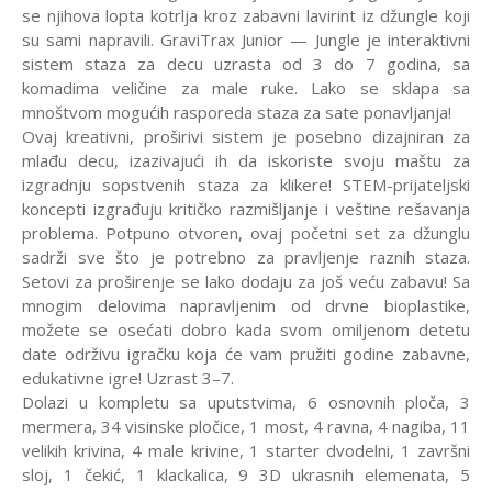
se njihova lopta kotrlja kroz zabavni lavirint iz džungle koji
su sami napravili. GraviTrax Junior — Jungle je interaktivni
sistem staza za decu uzrasta od 3 do 7 godina, sa
komadima veličine za male ruke. Lako se sklapa sa
mnoštvom mogućih rasporeda staza za sate ponavljanja!
Ovaj kreativni, proširivi sistem je posebno dizajniran za
mlađu decu, izazivajući ih da iskoriste svoju maštu za
izgradnju sopstvenih staza za klikere! STEM-prijateljski
koncepti izgrađuju kritičko razmišljanje i veštine rešavanja
problema. Potpuno otvoren, ovaj početni set za džunglu
sadrži sve što je potrebno za pravljenje raznih staza.
Setovi za proširenje se lako dodaju za još veću zabavu! Sa
mnogim delovima napravljenim od drvne bioplastike,
možete se osećati dobro kada svom omiljenom detetu
date održivu igračku koja će vam pružiti godine zabavne,
edukativne igre! Uzrast 3–7.
Dolazi u kompletu sa uputstvima, 6 osnovnih ploča, 3
mermera, 34 visinske pločice, 1 most, 4 ravna, 4 nagiba, 11
velikih krivina, 4 male krivine, 1 starter dvodelni, 1 završni
sloj, 1 čekić, 1 klackalica, 9 3D ukrasnih elemenata, 5