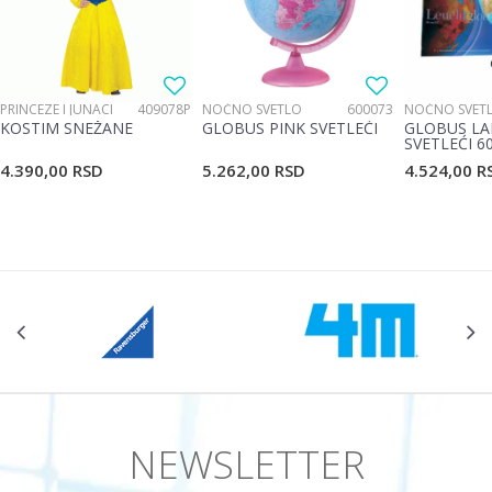
Poruka
PRINCEZE I JUNACI
409078P
NOĆNO SVETLO
600073
NOĆNO SVET
KOSTIM SNEŽANE
GLOBUS PINK SVETLEĆI
GLOBUS LA
SVETLEĆI 6
4.390,00
RSD
5.262,00
RSD
4.524,00
R
POŠALJI
NEWSLETTER