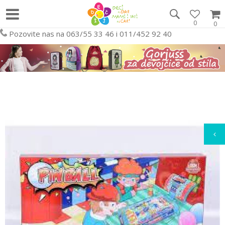
0
0
Pozovite nas na 063/55 33 46 i 011/452 92 40