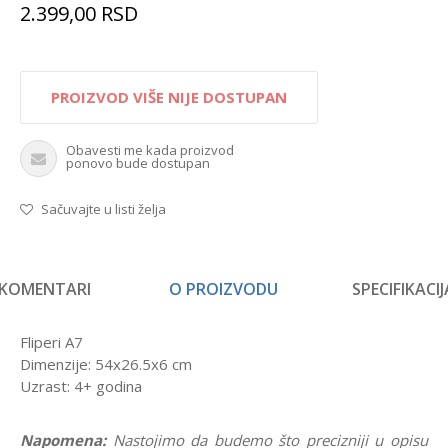
2.399,00
RSD
PROIZVOD VIŠE NIJE DOSTUPAN
Obavesti me kada proizvod
ponovo bude dostupan
Sačuvajte u listi želja
KOMENTARI
O PROIZVODU
SPECIFIKACIJ
Fliperi A7
Dimenzije: 54x26.5x6 cm
Uzrast: 4+ godina
Napomena:
Nastojimo da budemo što precizniji u opisu