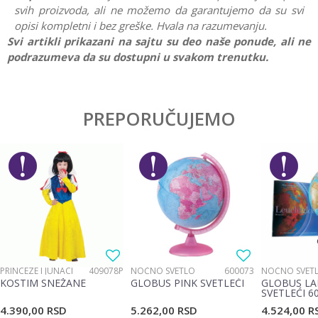
svih proizvoda, ali ne možemo da garantujemo da su svi
opisi kompletni i bez greške. Hvala na razumevanju.
Svi artikli prikazani na sajtu su deo naše ponude, ali ne
podrazumeva da su dostupni u svakom trenutku.
Karakteristika
Vrednost
Ostavi komentar
Kategorija
Društvene igre
PREPORUČUJEMO
Ime/Nadimak
Pol
Devojčice, Dečaci
Brend
No name
Email
Poruka
PRINCEZE I JUNACI
409078P
NOĆNO SVETLO
600073
NOĆNO SVET
KOSTIM SNEŽANE
GLOBUS PINK SVETLEĆI
GLOBUS LA
SVETLEĆI 6
4.390,00
RSD
5.262,00
RSD
4.524,00
R