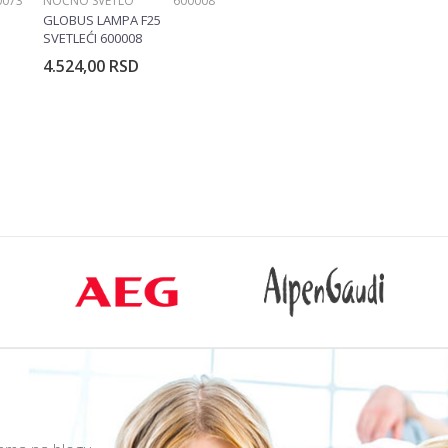
0073
NOĆNO SVETLO
600008
GLOBUS LAMPA F25
SVETLEĆI 600008
4.524,00
RSD
rpu
Dodajte u korpu