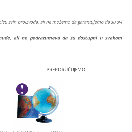
pisu svih proizvoda, ali ne možemo da garantujemo da su svi
ponude, ali ne podrazumeva da su dostupni u svakom
Vrednost
Društvene igre
PREPORUČUJEMO
Email
Devojčice, Dečaci
No name