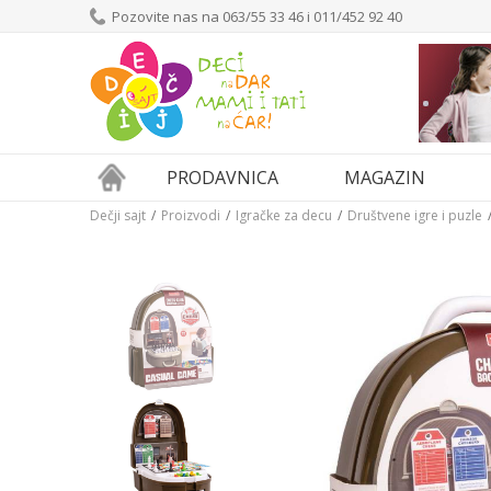
Pozovite nas na 063/55 33 46 i 011/452 92 40
PRODAVNICA
MAGAZIN
Dečji sajt
Proizvodi
Igračke za decu
Društvene igre i puzle