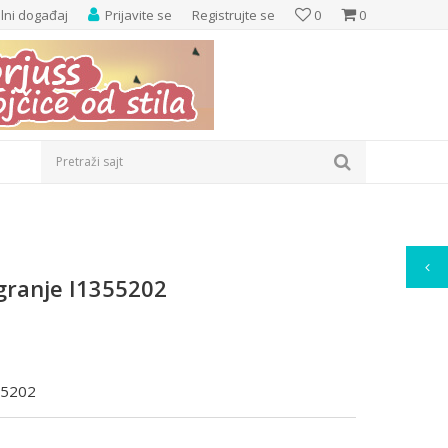
elni događaj
Prijavite se
Registrujte se
0
0
Pretraži sajt
igranje I1355202
355202