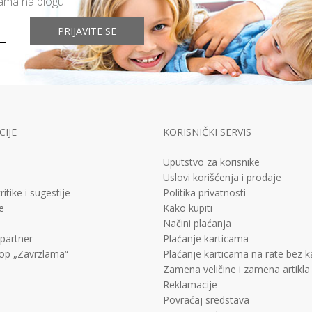
mama na blogu
PRIJAVITE SE
IJE
KORISNIČKI SERVIS
Uputstvo za korisnike
Uslovi korišćenja i prodaje
ritike i sugestije
Politika privatnosti
e
Kako kupiti
Načini plaćanja
 partner
Plaćanje karticama
op „Zavrzlama“
Plaćanje karticama na rate bez 
Zamena veličine i zamena artikla
Reklamacije
Povraćaj sredstava