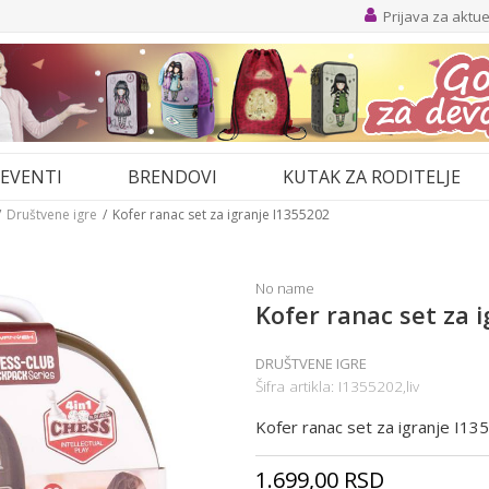
Prijava za aktu
EVENTI
BRENDOVI
KUTAK ZA RODITELJE
Društvene igre
Kofer ranac set za igranje I1355202
No name
Kofer ranac set za 
DRUŠTVENE IGRE
Šifra artikla:
I1355202,liv
Kofer ranac set za igranje I1
1.699,00
RSD