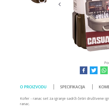
Po
O PROIZVODU
SPECIFIKACIJA
KOME
Kofer - ranac set za igranje sadrži četiri društvene
ranac.