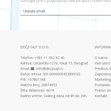
Saznajte prvi o popustima, radionicama i novim te
DEČJI SAJT D.O.O.
INFORMAC
Telefon:
+381 11
452 92 40
O nama
Adresa:
Ustanička 127a, lokal 15, Beograd
Vaši utisci
Email:
info@decjisajt.rs
Predlozi, k
Račun
Intesa 160-0000000453899-65
Zaposlenj
PIB:
107801168
Marketing
Matični broj:
20874953
Postanite
Šifra delatnosti:
4619
Poklon sh
Radno vreme:
Svakog dana od 8h do 20h
Kontakt