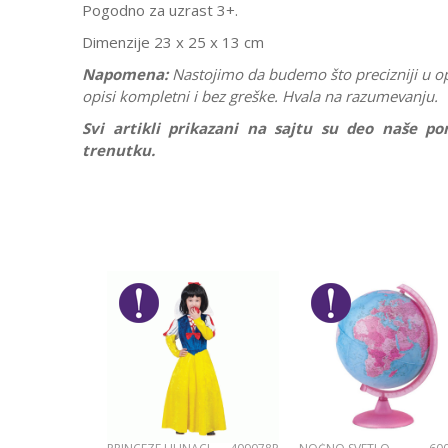
Pogodno za uzrast 3+.
Dimenzije 23 x 25 x 13 cm
Napomena:
Nastojimo da budemo što precizniji u o
opisi kompletni i bez greške. Hvala na razumevanju.
Svi artikli prikazani na sajtu su deo naše 
trenutku.
Karakteristika
Ostavi komentar
Kategorija
Ime/Nadimak
Pol
Brend
Poruka