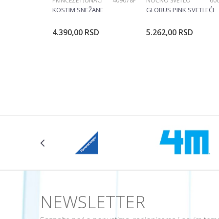
PRINCEZE I JUNACI
409078P
NOĆNO SVETLO
60
POŠALJI
KOSTIM SNEŽANE
GLOBUS PINK SVETLEĆI
4.390,00
RSD
5.262,00
RSD
Dodajte u korpu
Dodajte u ko
Veličina
104CM
NEWSLETTER