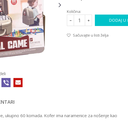
Količina:
DODAJ U
Sačuvajte u listi želja
deli
NTARI
 igre, ukupno 60 komada. Kofer ima naramenice za nošenje kao