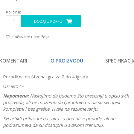
Količina:
DODAJ U KORPU
Sačuvajte u listi želja
KOMENTARI
O PROIZVODU
SPECIFIKACIJ
Porodična društvena igra za 2 do 4 igrača
Uzrast: 4+
Napomena:
Nastojimo da budemo što precizniji u opisu svih
proizvoda, ali ne možemo da garantujemo da su svi opisi
kompletni i bez greške. Hvala na razumevanju.
Svi artikli prikazani na sajtu su deo naše ponude, ali ne
podrazumeva da su dostupni u svakom trenutku.