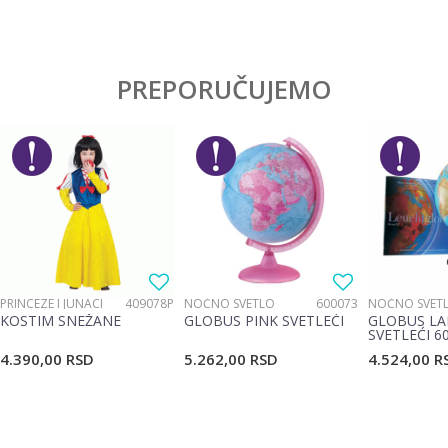
Karakteristika
Vrednost
Ostavi komentar
Kategorija
Društvene igre
PREPORUČUJEMO
Ime/Nadimak
Pol
Devojčice, Dečaci, Žene, Muškarci
Email
Poruka
PRINCEZE I JUNACI
409078P
NOĆNO SVETLO
600073
NOĆNO SVET
KOSTIM SNEŽANE
GLOBUS PINK SVETLEĆI
GLOBUS LA
SVETLEĆI 6
4.390,00
RSD
5.262,00
RSD
4.524,00
R
POŠALJI