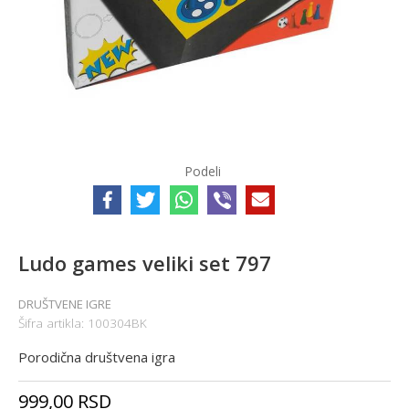
Podeli
Ludo games veliki set 797
DRUŠTVENE IGRE
Šifra artikla:
100304BK
Porodična društvena igra
999,00
RSD