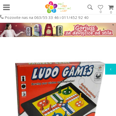
0
0
Pozovite nas na 063/55 33 46 i 011/452 92 40