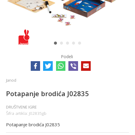
1
2
3
4
5
Podeli
Janod
Potapanje brodića J02835
DRUŠTVENE IGRE
Šifra artikla:
J02835gb
Potapanje brodića J02835