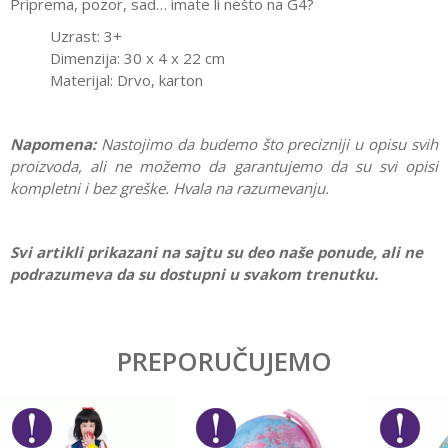
Priprema, pozor, sad… imate li nešto na G4?
Uzrast: 3+
Dimenzija: 30 x 4 x 22 cm
Materijal: Drvo, karton
Napomena:
Nastojimo da budemo što precizniji u opisu svih
proizvoda, ali ne možemo da garantujemo da su svi opisi
kompletni i bez greške. Hvala na razumevanju.
Svi artikli prikazani na sajtu su deo naše ponude, ali ne
podrazumeva da su dostupni u svakom trenutku.
Karakteristika
Vrednost
Ostavi komentar
Kategorija
Društvene igre
PREPORUČUJEMO
Ime/Nadimak
Pol
Devojčice, Dečaci
Brend
Janod
Email