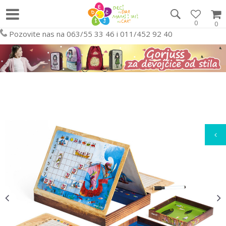
0
0
Pozovite nas na 063/55 33 46 i 011/452 92 40