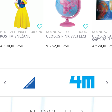
Poruka
PRINCEZE I JUNACI
409078P
NOĆNO SVETLO
600073
NOĆNO SVET
KOSTIM SNEŽANE
GLOBUS PINK SVETLEĆI
GLOBUS LA
SVETLEĆI 6
4.390,00
RSD
5.262,00
RSD
4.524,00
R
POŠALJI