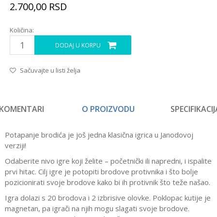
2.700,00
RSD
Količina:
DODAJ U KORPU
Sačuvajte u listi želja
KOMENTARI
O PROIZVODU
SPECIFIKACIJ
Potapanje brodića je još jedna klasična igrica u Janodovoj
verziji!
Odaberite nivo igre koji želite – početnički ili napredni, i ispalite
prvi hitac. Cilj igre je potopiti brodove protivnika i što bolje
pozicionirati svoje brodove kako bi ih protivnik što teže našao.
Igra dolazi s 20 brodova i 2 izbrisive olovke. Poklopac kutije je
magnetan, pa igrači na njih mogu slagati svoje brodove.