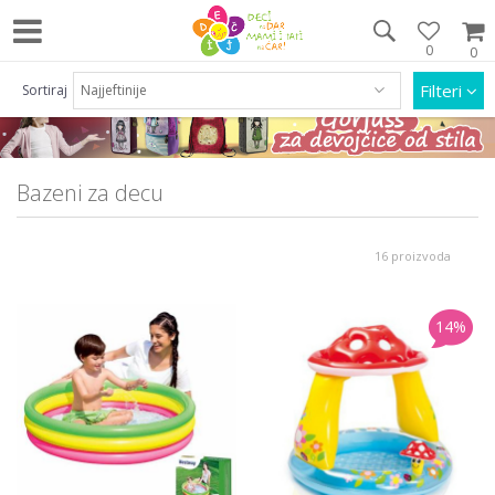
0
0
Pozovite nas na 063/55 33 46 i 011/452 92 40
Filteri
Sortiraj
Bazeni za decu
16 proizvoda
14
%