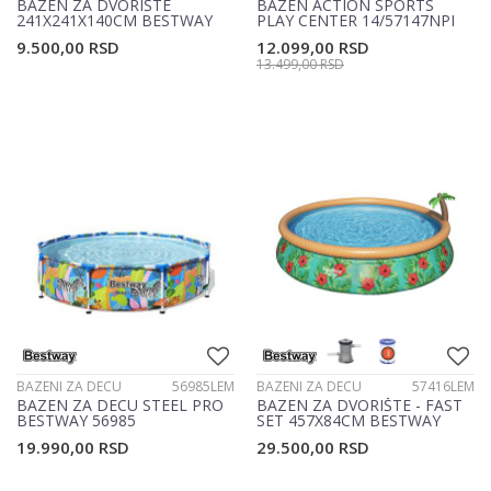
BAZEN ZA DVORIŠTE
BAZEN ACTION SPORTS
241X241X140CM BESTWAY
PLAY CENTER 14/57147NPI
54337
9.500,00
RSD
12.099,00
RSD
13.499,00
RSD
BAZENI ZA DECU
56985LEM
BAZENI ZA DECU
57416LEM
BAZEN ZA DECU STEEL PRO
BAZEN ZA DVORIŠTE - FAST
BESTWAY 56985
SET 457X84CM BESTWAY
57416
19.990,00
RSD
29.500,00
RSD