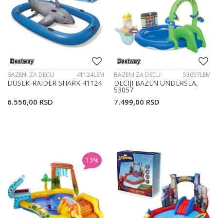
BAZENI ZA DECU
41124LEM
BAZENI ZA DECU
53057LEM
DUŠEK-RAIDER SHARK 41124
DEČIJI BAZEN UNDERSEA,
53057
6.550,00
RSD
7.499,00
RSD
13
%