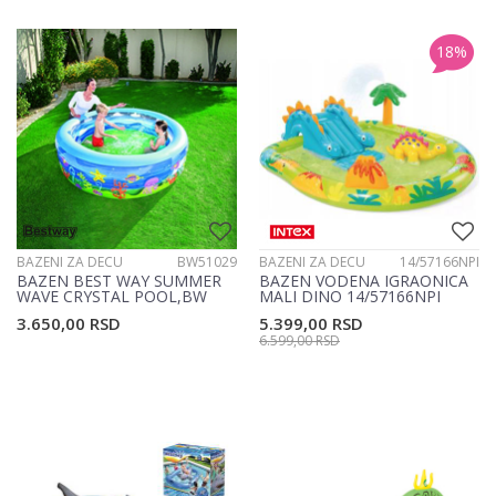
18
%
BAZENI ZA DECU
BW51029
BAZENI ZA DECU
14/57166NPI
BAZEN BEST WAY SUMMER
BAZEN VODENA IGRAONICA
WAVE CRYSTAL POOL,BW
MALI DINO 14/57166NPI
51029
3.650,00
RSD
5.399,00
RSD
6.599,00
RSD