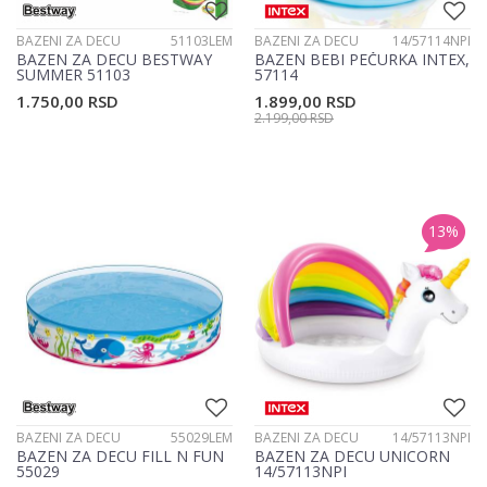
BAZENI ZA DECU
51103LEM
BAZENI ZA DECU
14/57114NPI
BAZEN ZA DECU BESTWAY
BAZEN BEBI PEČURKA INTEX,
SUMMER 51103
57114
1.750,00
RSD
1.899,00
RSD
2.199,00
RSD
13
%
BAZENI ZA DECU
55029LEM
BAZENI ZA DECU
14/57113NPI
BAZEN ZA DECU FILL N FUN
BAZEN ZA DECU UNICORN
55029
14/57113NPI