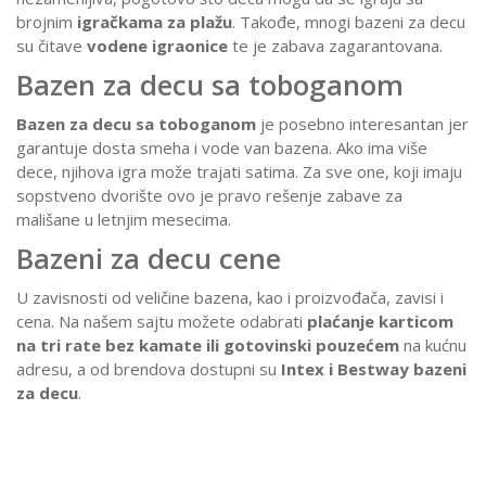
brojnim
igračkama za plažu
. Takođe, mnogi bazeni za decu
su čitave
vodene igraonice
te je zabava zagarantovana.
Bazen za decu sa toboganom
Bazen za decu sa toboganom
je posebno interesantan jer
garantuje dosta smeha i vode van bazena. Ako ima više
dece, njihova igra može trajati satima. Za sve one, koji imaju
sopstveno dvorište ovo je pravo rešenje zabave za
mališane u letnjim mesecima.
Bazeni za decu cene
U zavisnosti od veličine bazena, kao i proizvođača, zavisi i
cena. Na našem sajtu možete odabrati
plaćanje karticom
na tri rate bez kamate ili gotovinski pouzećem
na kućnu
adresu, a od brendova dostupni su
Intex i Bestway bazeni
za decu
.