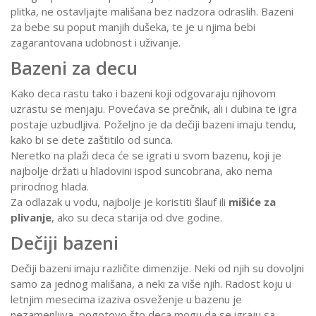
plitka, ne ostavljajte mališana bez nadzora odraslih. Bazeni
za bebe su poput manjih dušeka, te je u njima bebi
zagarantovana udobnost i uživanje.
Bazeni za decu
Kako deca rastu tako i bazeni koji odgovaraju njihovom
uzrastu se menjaju. Povećava se prečnik, ali i dubina te igra
postaje uzbudljiva. Poželjno je da dečiji bazeni imaju tendu,
kako bi se dete zaštitilo od sunca.
Neretko na plaži deca će se igrati u svom bazenu, koji je
najbolje držati u hladovini ispod suncobrana, ako nema
prirodnog hlada.
Za odlazak u vodu, najbolje je koristiti šlauf ili
mišiće za
plivanje
, ako su deca starija od dve godine.
Dečiji bazeni
Dečiji bazeni imaju različite dimenzije. Neki od njih su dovoljni
samo za jednog mališana, a neki za više njih. Radost koju u
letnjim mesecima izaziva osveženje u bazenu je
nezamenljiva, pogotovo što deca mogu da se igraju sa