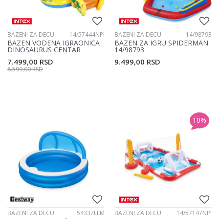
BAZENI ZA DECU
14/57444NPI
BAZENI ZA DECU
14/98793
BAZEN VODENA IGRAONICA
BAZEN ZA IGRU SPIDERMAN
DINOSAURUS CENTAR
14/98793
14/57444NPI
7.499,00
RSD
9.499,00
RSD
8.599,00
RSD
10
%
BAZENI ZA DECU
54337LEM
BAZENI ZA DECU
14/57147NPI