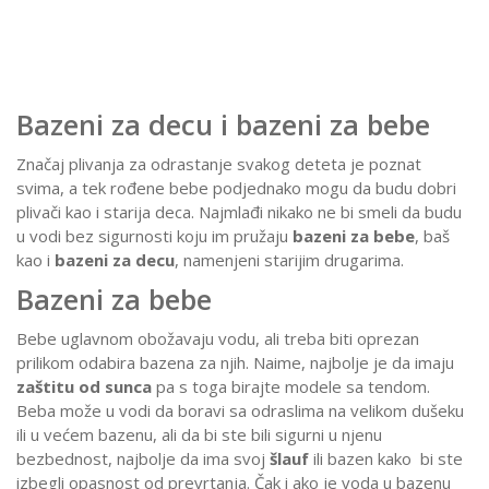
Bazeni za decu i bazeni za bebe
Značaj plivanja za odrastanje svakog deteta je poznat
svima, a tek rođene bebe podjednako mogu da budu dobri
plivači kao i starija deca. Najmlađi nikako ne bi smeli da budu
u vodi bez sigurnosti koju im pružaju
bazeni za bebe
, baš
kao i
bazeni za decu
, namenjeni starijim drugarima.
Bazeni za bebe
Bebe uglavnom obožavaju vodu, ali treba biti oprezan
prilikom odabira bazena za njih. Naime, najbolje je da imaju
zaštitu od sunca
pa s toga birajte modele sa tendom.
Beba može u vodi da boravi sa odraslima na velikom dušeku
ili u većem bazenu, ali da bi ste bili sigurni u njenu
bezbednost, najbolje da ima svoj
šlauf
ili bazen kako bi ste
izbegli opasnost od prevrtanja. Čak i ako je voda u bazenu