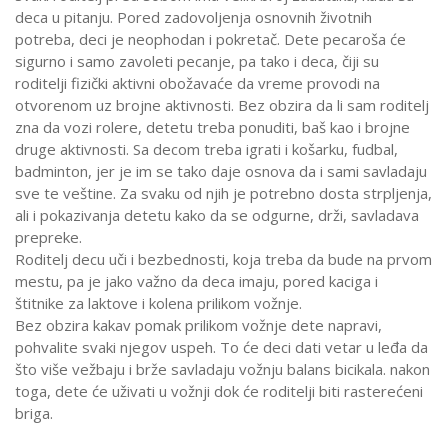
deca u pitanju. Pored zadovoljenja osnovnih životnih
potreba, deci je neophodan i pokretač. Dete pecaroša će
sigurno i samo zavoleti pecanje, pa tako i deca, čiji su
roditelji fizički aktivni obožavaće da vreme provodi na
otvorenom uz brojne aktivnosti. Bez obzira da li sam roditelj
zna da vozi rolere, detetu treba ponuditi, baš kao i brojne
druge aktivnosti. Sa decom treba igrati i košarku, fudbal,
badminton, jer je im se tako daje osnova da i sami savladaju
sve te veštine. Za svaku od njih je potrebno dosta strpljenja,
ali i pokazivanja detetu kako da se odgurne, drži, savladava
prepreke.
Roditelj decu uči i bezbednosti, koja treba da bude na prvom
mestu, pa je jako važno da deca imaju, pored kaciga i
štitnike za laktove i kolena prilikom vožnje.
Bez obzira kakav pomak prilikom vožnje dete napravi,
pohvalite svaki njegov uspeh. To će deci dati vetar u leđa da
što više vežbaju i brže savladaju vožnju balans bicikala. nakon
toga, dete će uživati u vožnji dok će roditelji biti rasterećeni
briga.