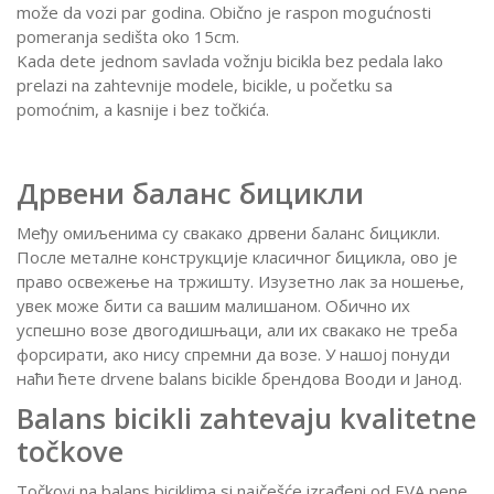
može da vozi par godina. Obično je raspon mogućnosti
pomeranja sedišta oko 15cm.
Kada dete jednom savlada vožnju bicikla bez pedala lako
prelazi na zahtevnije modele, bicikle, u početku sa
pomoćnim, a kasnije i bez točkića.
Дрвени баланс бицикли
Међу омиљенима су свакако дрвени баланс бицикли.
После металне конструкције класичног бицикла, ово је
право освежење на тржишту.
Изузетно лак за ношење,
увек може бити са вашим малишаном.
Обично их
успешно возе двогодишњаци, али их свакако не треба
форсирати, ако нису спремни да возе.
У нашој понуди
наћи ћете drvene balans bicikle брендова Вооди и Јанод.
Balans bicikli zahtevaju kvalitetne
točkove
Točkovi na balans biciklima si najčešće izrađeni od EVA pene