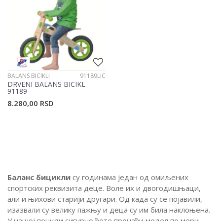
BALANS BICIKLI
91189LIC
DRVENI BALANS BICIKL
91189
8.280,00
RSD
Баланс бицикли
су годинама један од омиљених
спортских реквизита деце.
Воле их и двогодишњаци,
али и њихови старији другари.
Од када су се појавили,
изазвали су велику пажњу и деца су им била наклоњена.
У нашој понуди сигурно ћете пронаћи модел по мери