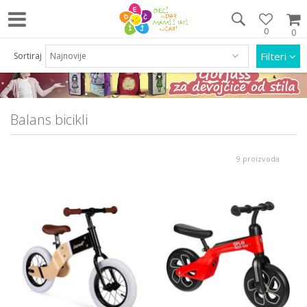
0
0
Pozovite nas na 063/55 33 46 i 011/452 92 40
Filteri
Sortiraj
Balans bicikli
9 proizvoda