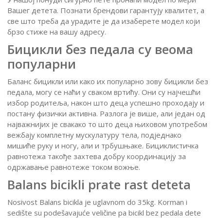
Вашег детета.
Познати брендови гарантују квалитет, а
све што треба да урадите је да изаберете модел који
брзо стиже на вашу адресу.
Бицикли без педала су веома
популарни
Баланс бицикли или како их популарно зову бицикли без
педала, могу се наћи у сваком вртићу.
Они су најчешћи
избор родитеља, након што деца успешно проходају и
постану физички активна.
Разлога је више, али један од
најважнијих је свакако то што деца њиховом употребом
вежбају комплетну мускулатуру тела, подједнако
мишиће руку и ногу, али и трбушњаке.
Бициклистичка
равнотежа такође захтева добру координацију за
одржавање равнотеже током вожње.
Balans bicikli prate rast deteta
Nosivost Balans bicikla je uglavnom do 35kg. Korman i
sedište su podešavajuće veličine pa bicikl bez pedala dete