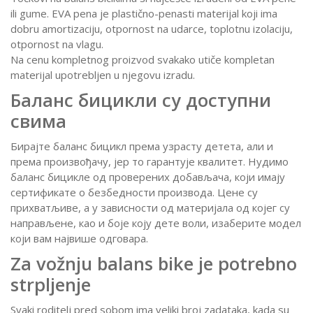
ili gume. EVA pena je plastično-penasti materijal koji ima
dobru amortizaciju, otpornost na udarce, toplotnu izolaciju,
otpornost na vlagu.
Na cenu kompletnog proizvod svakako utiče kompletan
materijal upotrebljen u njegovu izradu.
Баланс бицикли су доступни
свима
Бирајте баланс бицикл према узрасту детета, али и
према произвођачу, јер то гарантује квалитет.
Нудимо
баланс бицикле од проверених добављача, који имају
сертификате о безбедности производа.
Цене су
прихватљиве, а у зависности од материјала од којег су
направљене, као и боје коју дете воли, изаберите модел
који вам највише одговара.
Za vožnju balans bike je potrebno
strpljenje
Svaki roditelj pred sobom ima veliki broj zadataka, kada su