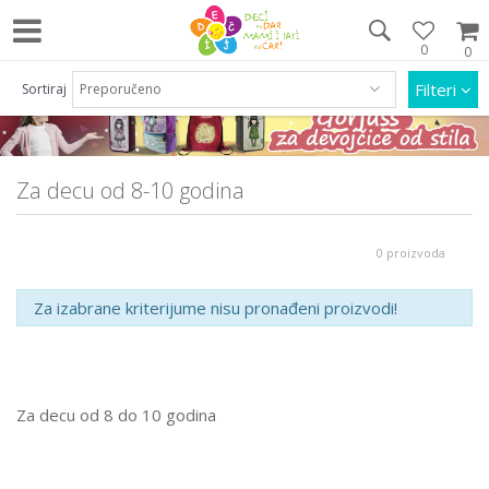
0
0
Pozovite nas na 063/55 33 46 i 011/452 92 40
Filteri
Sortiraj
Za decu od 8-10 godina
0 proizvoda
Za izabrane kriterijume nisu pronađeni proizvodi!
Za decu od 8 do 10 godina