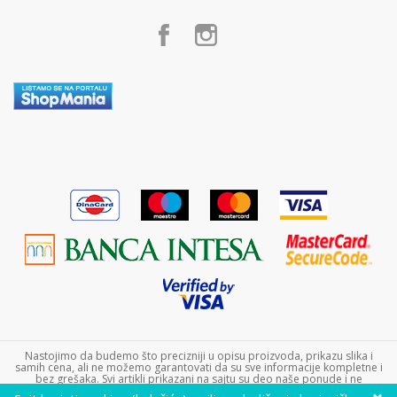
Postanite partner
Kako kupiti
Poklon shop „Zavrzlama“
Načini plaćanja
Kontakt
Plaćanje karticama
Plaćanje karticama na rate bez kamate
Zamena veličine i zamena artikla za drugi
Reklamacije
Povraćaj sredstava
Pravo na odustajanje
Uslovi isporuke
Najčešća pitanja
Nastojimo da budemo što precizniji u opisu proizvoda, prikazu slika i
samih cena, ali ne možemo garantovati da su sve informacije kompletne i
bez grešaka. Svi artikli prikazani na sajtu su deo naše ponude i ne
podrazumeva da su dostupni u svakom trenutku. Raspoloživost robe