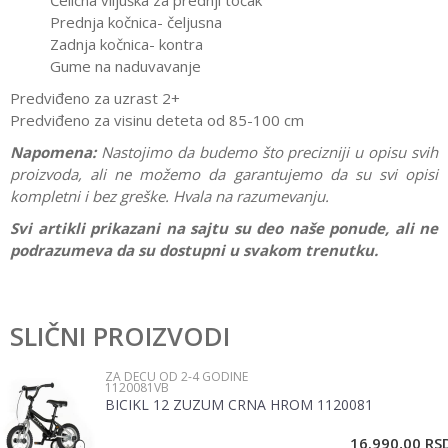
Čelična viljuška za prednji točak
Prednja kočnica- čeljusna
Zadnja kočnica- kontra
Gume na naduvavanje
Predviđeno za uzrast 2+
Predviđeno za visinu deteta od 85-100 cm
Napomena:
Nastojimo da budemo što precizniji u opisu svih
proizvoda, ali ne možemo da garantujemo da su svi opisi
kompletni i bez greške. Hvala na razumevanju.
Svi artikli prikazani na sajtu su deo naše ponude, ali ne
podrazumeva da su dostupni u svakom trenutku.
Karakteristika
Vrednost
Ostavi komentar
Kategorija
Za decu od 2-4 godine
SLIČNI PROIZVODI
Ime/Nadimak
Pol
Devojčice
ZA DECU OD 2-4 GODINE
1120081VB
Brend
No name
BICIKL 12 ZUZUM CRNA HROM 1120081
Email
16.990,00
RS