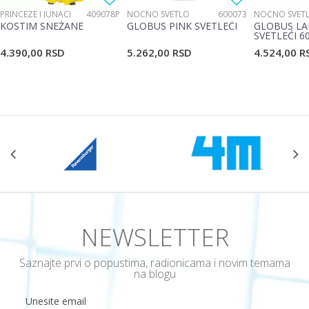
PRINCEZE I JUNACI
409078P
NOĆNO SVETLO
600073
NOĆNO SVET
KOSTIM SNEŽANE
GLOBUS PINK SVETLEĆI
GLOBUS LA
SVETLEĆI 6
4.390,00
RSD
5.262,00
RSD
4.524,00
R
NEWSLETTER
Saznajte prvi o popustima, radionicama i novim temama
na blogu