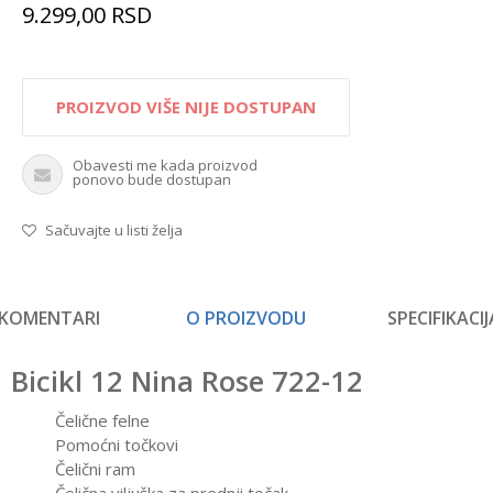
9.299,00
RSD
PROIZVOD VIŠE NIJE DOSTUPAN
Obavesti me kada proizvod
ponovo bude dostupan
Sačuvajte u listi želja
KOMENTARI
O PROIZVODU
SPECIFIKACIJ
Bicikl 12 Nina Rose 722-12
Čelične felne
Pomoćni točkovi
Čelični ram