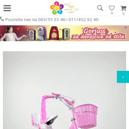
0
0
Pozovite nas na 063/55 33 46 i 011/452 92 40