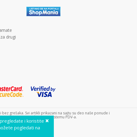
kamate
 za drugi
bez grešaka. Svi artikli prikazani na sajtu su deo naše ponude i
 9240. Dečji sajt doo nije u sistemu PDV-a.
×
 pregledate i koristite
možete pogledati na