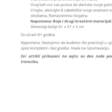
Ovaj beli voz vas poziva da skicirate svoje putov
Crtajte, skicirajte ili zabeležite svoje avanture 
olovkama, flomasterima i bojama.
Napomena: Boje i drugi kreativni materijali 
Dimenzija kutije 61 x 37 x 5 cm
Za uzrast 8+ godina
Napomena:
Nastojimo da budemo što precizniji u op
opisi kompletni i bez greške. Hvala na razumevanju.
Svi artikli prikazani na sajtu su deo naše 
trenutku.
Karakteristika
Ostavi komentar
Kategorija
Ime/Nadimak
Pol