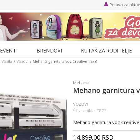
Prijava za aktu
EVENTI
BRENDOVI
KUTAK ZA RODITELJE
Vozila
Vozovi
Mehano garnitura voz Creative T873
Mehano
Mehano garnitura v
VOZOVI
Šifra artikla:
T873
Mehano garnitura voz Creativ
14.899,00
RSD