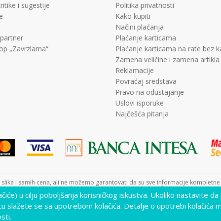
ritike i sugestije
Politika privatnosti
e
Kako kupiti
Načini plaćanja
 partner
Plaćanje karticama
op „Zavrzlama“
Plaćanje karticama na rate bez 
Zamena veličine i zamena artikla
Reklamacije
Povraćaj sredstava
Pravo na odustajanje
Uslovi isporuke
Najčešća pitanja
lika i samih cena, ali ne možemo garantovati da su sve informacije kompletne i 
nutku. Raspoloživost robe možete proveriti pozivom Call Centra na +381 11 452
lačiće) u cilju poboljšanja korisničkog iskustva. Ukoliko nastavite da
cu slažete se sa upotrebom kolačića. Detalje o upotrebi kolačića 
www.decjisajt.rs
NB SOFT
©2026
, Izrada
. Sva prava zadržana.
sti.