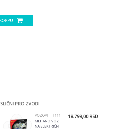
 KORPU
SLIČNI PROIZVODI
VOZOVI
T111
18.799,00
RSD
MEHANO VOZ
NA ELEKTRIČNI