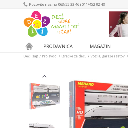
Pozovite nas na 063/55 33 46 i 011/452 92 40
PRODAVNICA
MAGAZIN
Dečji sajt
Proizvodi
Igračke za decu
Vozila, garaže i setovi