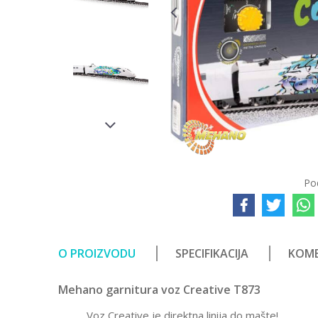
Po
O PROIZVODU
SPECIFIKACIJA
KOME
Mehano garnitura voz Creative T873
Voz Creative je direktna linija do mašte!