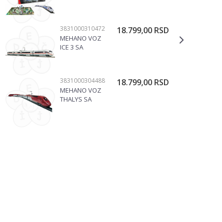
POGON TGV
POS + MAKETA
VOZOVI
3831000310472
18.799,00
RSD
MEHANO VOZ
ICE 3 SA
MAKETOM
T737
VOZOVI
3831000304488
18.799,00
RSD
MEHANO VOZ
THALYS SA
MAKETOM
T365