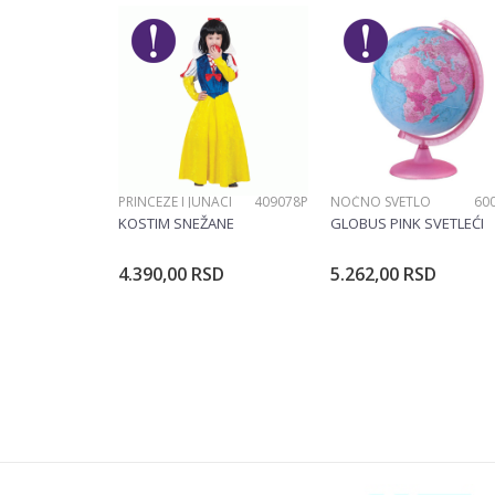
Brend
Poruka
PRINCEZE I JUNACI
409078P
NOĆNO SVETLO
60
POŠALJI
KOSTIM SNEŽANE
GLOBUS PINK SVETLEĆI
4.390,00
RSD
5.262,00
RSD
Dodajte u korpu
Dodajte u ko
Veličina
104CM