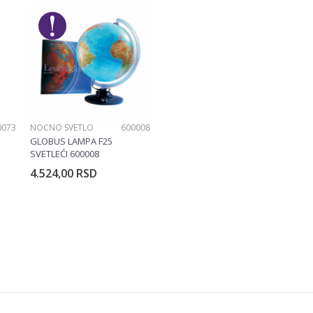
Mehano
0073
NOĆNO SVETLO
600008
GLOBUS LAMPA F25
SVETLEĆI 600008
4.524,00
RSD
rpu
Dodajte u korpu