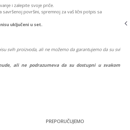
T682
anje i zalepite svoje priče.
VOZOVI
3831000311592
14.999,00
RSD
na savršenoj površini, spremnoj za vaš lični potpis sa
MEHANO VOZ
ICE3 T742
nisu uključeni u set.
VOZOVI
7177-T113
14.999,00
RSD
MEHANO VOZ
CARGO TRAIN
SA MAKETOM
T113
isu svih proizvoda, ali ne možemo da garantujemo da su svi
ponude, ali ne podrazumeva da su dostupni u svakom
Vrednost
Vozovi
PREPORUČUJEMO
Email
Devojčice, Dečaci