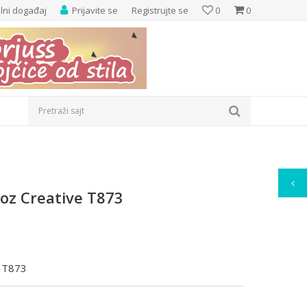
elni događaj
Prijavite se
Registrujte se
0
0
Pretraži sajt
oz Creative T873
e T873