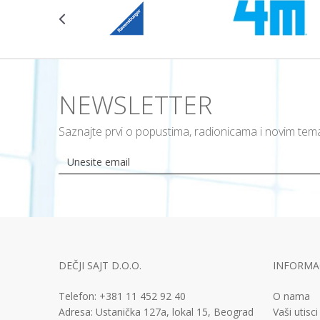
NEWSLETTER
Saznajte prvi o popustima, radionicama i novim te
DEČJI SAJT D.O.O.
INFORMAC
Telefon:
+381 11
452 92 40
O nama
Adresa:
Ustanička 127a, lokal 15, Beograd
Vaši utisci