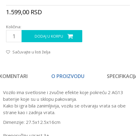
1.599,00
RSD
Količina:
DODAJ U KORPU
Sačuvajte u listi želja
KOMENTARI
O PROIZVODU
SPECIFIKACIJ
Vozilo ima svetlosne i zvučne efekte koje pokreću 2 AG13
baterije koje su u sklopu pakovanja.
Kako bi igra bila zanimljivija, vozilu se otvaraju vrata sa obe
strane kao i zadnja vrata.
Dimenzije: 27.5x12.5x16cm
Preporučljiv uzrast 3+