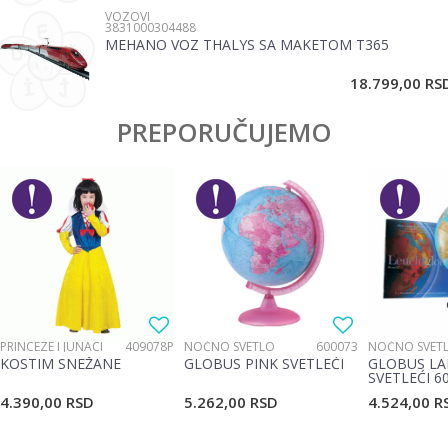
VOZOVI
3831000304488
MEHANO VOZ THALYS SA MAKETOM T365
POŠALJI
18.799,00
RS
PREPORUČUJEMO
PRINCEZE I JUNACI
409078P
NOĆNO SVETLO
600073
NOĆNO SVET
KOSTIM SNEŽANE
GLOBUS PINK SVETLEĆI
GLOBUS LA
SVETLEĆI 6
4.390,00
RSD
5.262,00
RSD
4.524,00
R