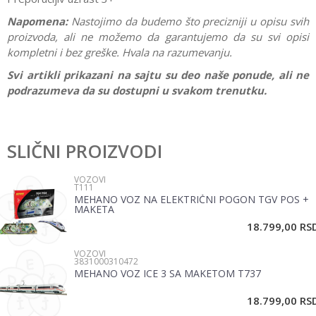
Napomena:
Nastojimo da budemo što precizniji u opisu svih
proizvoda, ali ne možemo da garantujemo da su svi opisi
kompletni i bez greške. Hvala na razumevanju.
Svi artikli prikazani na sajtu su deo naše ponude, ali ne
podrazumeva da su dostupni u svakom trenutku.
Karakteristika
Vrednost
Ostavi komentar
Kategorija
Vozila
SLIČNI PROIZVODI
Ime/Nadimak
Pol
Dečaci
VOZOVI
T111
MEHANO VOZ NA ELEKTRIČNI POGON TGV POS +
Email
MAKETA
18.799,00
RS
VOZOVI
Poruka
3831000310472
MEHANO VOZ ICE 3 SA MAKETOM T737
18.799,00
RS