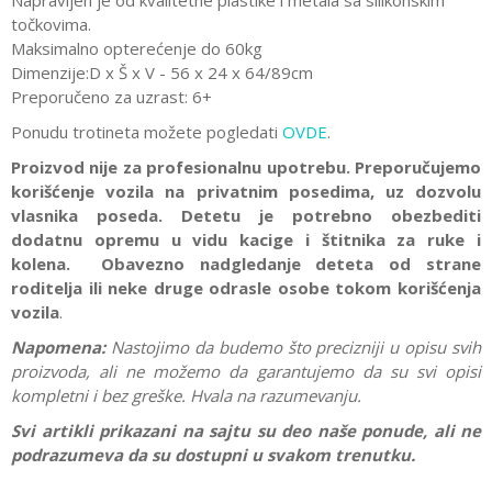
Napravljen je od kvalitetne plastike i metala sa silikonskim
točkovima.
Maksimalno opterećenje do 60kg
Dimenzije:D x Š x V - 56 x 24 x 64/89cm
Preporučeno za uzrast: 6+
Ponudu trotineta možete pogledati
OVDE
.
Proizvod nije za profesionalnu upotrebu. Preporučujemo
korišćenje vozila na privatnim posedima, uz dozvolu
vlasnika poseda. Detetu je potrebno obezbediti
dodatnu opremu u vidu kacige i štitnika za ruke i
kolena. Obavezno nadgledanje deteta od strane
roditelja ili neke druge odrasle osobe tokom korišćenja
vozila
.
Napomena:
Nastojimo da budemo što precizniji u opisu svih
proizvoda, ali ne možemo da garantujemo da su svi opisi
kompletni i bez greške. Hvala na razumevanju.
Svi artikli prikazani na sajtu su deo naše ponude, ali ne
podrazumeva da su dostupni u svakom trenutku.
Karakteristika
Vrednost