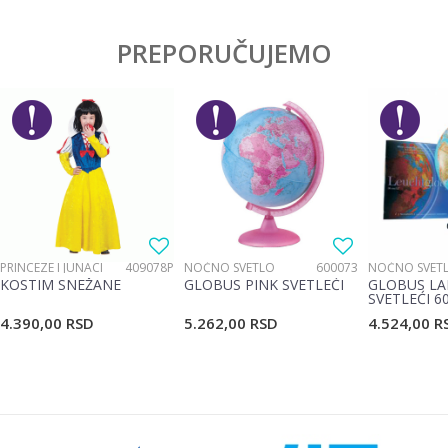
Ostavi komentar
Kategorija
Trotineti
PREPORUČUJEMO
Ime/Nadimak
Pol
Dečaci
Brend
BBO
Email
Poruka
PRINCEZE I JUNACI
409078P
NOĆNO SVETLO
600073
NOĆNO SVET
KOSTIM SNEŽANE
GLOBUS PINK SVETLEĆI
GLOBUS LA
SVETLEĆI 6
4.390,00
RSD
5.262,00
RSD
4.524,00
R
POŠALJI