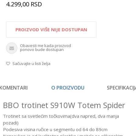
4.299,00
RSD
PROIZVOD VIŠE NIJE DOSTUPAN
Obavesti me kada proizvod
ponovo bude dostupan
Sačuvajte u listi želja
KOMENTARI
O PROIZVODU
SPECIFIKACIJ
BBO trotinet S910W Totem Spider
Trotinet sa svetlećim točkovima(dva napred, dva manja
pozadi)
Podesiva visina ručice u segmentu od 64 do 89cm