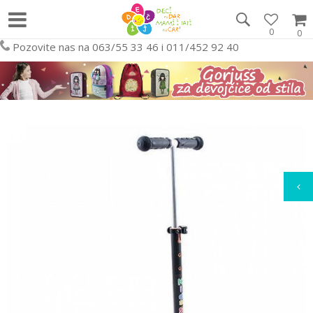
0
0
Pozovite nas na 063/55 33 46 i 011/452 92 40