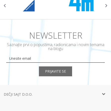
NEWSLETTER
Saznajte prvi o popustima, radionicama i novim temama
na blogu
PRIJAVITE SE
DEČJI SAJT D.O.O.
Telefon:
+381 11
452 92 40
Adresa:
Ustanička 127a, lokal 15, Beograd