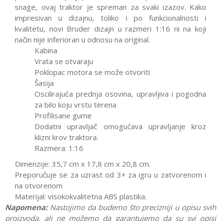
snage, ovaj traktor je spreman za svaki izazov. Kako
impresivan u dizajnu, toliko i po funkcionalnosti i
kvalitetu, novi Bruder dizajn u razmeri 1:16 ni na koji
način nije inferioran u odnosu na original.
Kabina
Vrata se otvaraju
Poklopac motora se može otvoriti
Šasija
Oscilirajuća prednja osovina, upravljiva i pogodna
za bilo koju vrstu terena
Profilisane gume
Dodatni upravljač omogućava upravljanje kroz
klizni krov traktora.
Razmera: 1:16
Dimenzije: 35,7 cm x 17,8 cm x 20,8 cm.
Preporučuje se za uzrast od 3+ za igru u zatvorenom i
na otvorenom
Materijal: visokokvalitetna ABS plastika.
Napomena:
Nastojimo da budemo što precizniji u opisu svih
proizvoda, ali ne možemo da garantujemo da su svi opisi