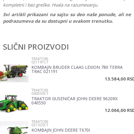
kompletni i bez greške. Hvala na razumevanju.
Svi artikli prikazani na sajtu su deo naše ponude, ali ne
podrazumeva da su dostupni u svakom trenutku.
Karakteristika
Vrednost
Ostavi komentar
Kategorija
Traktori
SLIČNI PROIZVODI
Ime/Nadimak
Pol
Dečaci
TRAKTORI
021191CT
Brend
Bruder
KOMBAJN BRUDER CLAAS LEXION 780 TERRA
Email
TRAC 021191
13.584,00
RS
TRAKTORI
Poruka
040550CT
TRAKTOR GUSENIČAR JOHN DEERE 9620RX
040550
12.066,00
RS
TRAKTORI
021320CT
KOMBAJN JOHN DEERE T670I