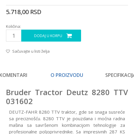
5.718,00
RSD
Količina:
DODAJ U KORPU
Sačuvajte u listi želja
KOMENTARI
O PROIZVODU
SPECIFIKACIJ
Bruder Tractor Deutz 8280 TTV
031602
DEUTZ-FAHR 8280 TTV traktor, gde se snaga susreće
sa preciznošću. 8280 TTV je pouzdana i moćna radna
mašina sa savršenom kombinacijom tehnologije za
profesionalne poljoprivrednike. Sa impresivnih 287 KS