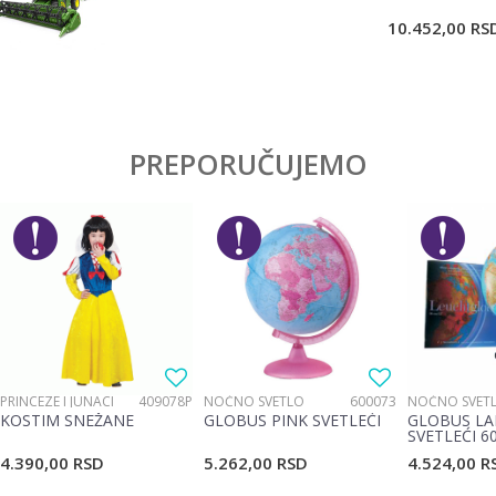
POŠALJI
10.452,00
RS
PREPORUČUJEMO
PRINCEZE I JUNACI
409078P
NOĆNO SVETLO
600073
NOĆNO SVET
KOSTIM SNEŽANE
GLOBUS PINK SVETLEĆI
GLOBUS LA
SVETLEĆI 6
4.390,00
RSD
5.262,00
RSD
4.524,00
R