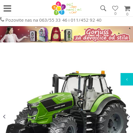
0
0
Pozovite nas na 063/55 33 46 i 011/452 92 40