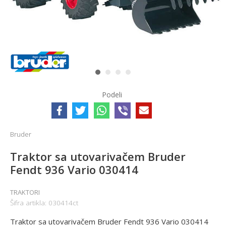
1
2
3
4
Podeli
Bruder
Traktor sa utovarivačem Bruder
Fendt 936 Vario 030414
TRAKTORI
Šifra artikla:
030414ct
Traktor sa utovarivačem Bruder Fendt 936 Vario 030414