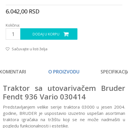
6.042,00
RSD
Količina:
DODAJ U KORPU
Sačuvajte u listi želja
KOMENTARI
O PROIZVODU
SPECIFIKACIJ
Traktor sa utovarivačem Bruder
Fendt 936 Vario 030414
Predstavljanjem velike serije traktora 03000 u jesen 2004.
godine, BRUDER je uspostavio izuzetno uspešan asortiman
traktora igračaka na tržištu koji se ne može nadmašiti u
pogledu funkcionalnosti i estetike.