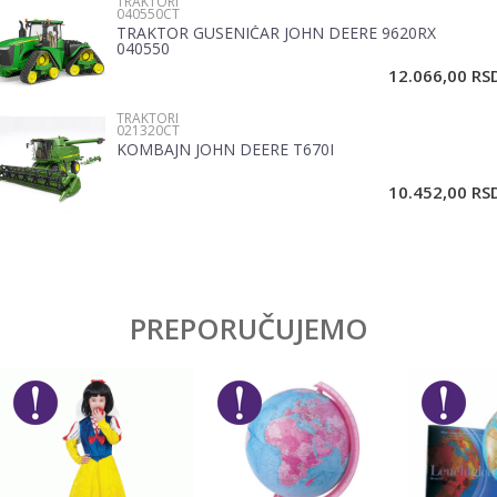
TRAKTORI
Poruka
040550CT
TRAKTOR GUSENIČAR JOHN DEERE 9620RX
040550
12.066,00
RS
TRAKTORI
021320CT
KOMBAJN JOHN DEERE T670I
POŠALJI
10.452,00
RS
PREPORUČUJEMO