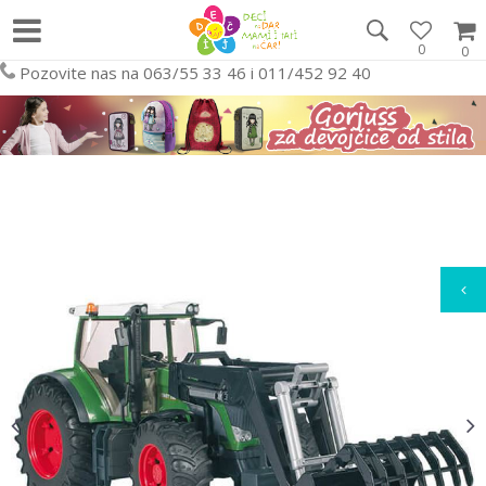
0
0
Pozovite nas na 063/55 33 46 i 011/452 92 40