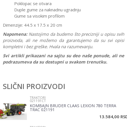
Poklopac se otvara
Duple gume za naknadnu ugradnju
Gume sa visokim profilom
Dimenzije: 44.5 x 17.5 x 20 cm
Napomena:
Nastojimo da budemo što precizniji u opisu svih
proizvoda, ali ne možemo da garantujemo da su svi opisi
kompletni i bez greške. Hvala na razumevanju.
Svi artikli prikazani na sajtu su deo naše ponude, ali ne
podrazumeva da su dostupni u svakom trenutku.
Karakteristika
Vrednost
Ostavi komentar
Kategorija
Traktori
SLIČNI PROIZVODI
Ime/Nadimak
Pol
Dečaci
TRAKTORI
021191CT
Brend
Bruder
KOMBAJN BRUDER CLAAS LEXION 780 TERRA
Email
TRAC 021191
13.584,00
RS