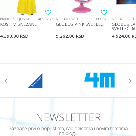
PRINCEZE I JUNACI
409078P
NOĆNO SVETLO
600073
NOĆNO SVET
KOSTIM SNEŽANE
GLOBUS PINK SVETLEĆI
GLOBUS LA
SVETLEĆI 6
4.390,00
RSD
5.262,00
RSD
4.524,00
R
NEWSLETTER
Saznajte prvi o popustima, radionicama i novim temama
na blogu