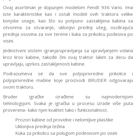
Ovaj asortiman je dopunjen modelom Fendt 936 Vario. Ima
iste karakteristike kao i ostali modeli ovih traktora velike
konjske snage, kao što su potpuno zastakljena kabina sa
otvorima za otvaranje, uklonjivi prednji uteg, oscilirajuća
prednja osovina za sve terene i kuka za prikolicu podesiva po
visini.
Jedinstveni sistem igranja/upravljanja sa upravljanjem volana
kroz krov kabine, takođe čini ovaj traktor lakim za decu da
upravljaju, uprkos zastakljenosti kabine.
Podrazumeva se da sve poljoprivredne prikolice i
poljoprivredne mašine koje proizvodi BRUDER odgovaraju
ovom traktoru.
Bruder igračke izrađene su najmodernijom
tehnologijom. Svaka je igračka u procesu izrade više puta
proverena- kako njen kvalitet tako i funkcionalnost.
Prozori kabine od providne i nelomljive plastike
Uklonjiva prednja težina
Kuka za prikolicu sa polugom podesivom po visini