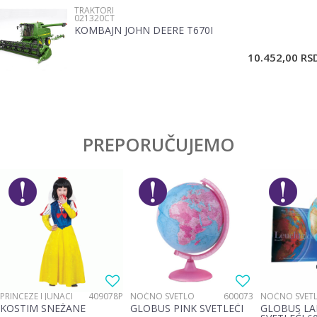
TRAKTORI
021320CT
KOMBAJN JOHN DEERE T670I
POŠALJI
10.452,00
RS
PREPORUČUJEMO
PRINCEZE I JUNACI
409078P
NOĆNO SVETLO
600073
NOĆNO SVET
KOSTIM SNEŽANE
GLOBUS PINK SVETLEĆI
GLOBUS LA