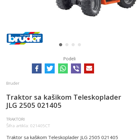
1
2
3
4
Podeli
Bruder
Traktor sa kašikom Teleskoplader
JLG 2505 021405
TRAKTORI
Šifra artikla:
021405CT
Traktor sa kašikom Teleskoplader JLG 2505 021405