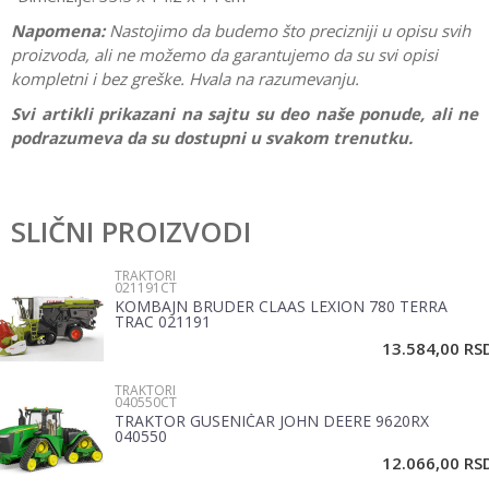
Napomena:
Nastojimo da budemo što precizniji u opisu svih
proizvoda, ali ne možemo da garantujemo da su svi opisi
kompletni i bez greške. Hvala na razumevanju.
Svi artikli prikazani na sajtu su deo naše ponude, ali ne
podrazumeva da su dostupni u svakom trenutku.
Karakteristika
Vrednost
Ostavi komentar
Kategorija
Traktori
SLIČNI PROIZVODI
Ime/Nadimak
Pol
Dečaci
TRAKTORI
021191CT
Brend
Bruder
KOMBAJN BRUDER CLAAS LEXION 780 TERRA
Email
TRAC 021191
13.584,00
RS
TRAKTORI
Poruka
040550CT
TRAKTOR GUSENIČAR JOHN DEERE 9620RX
040550
12.066,00
RS