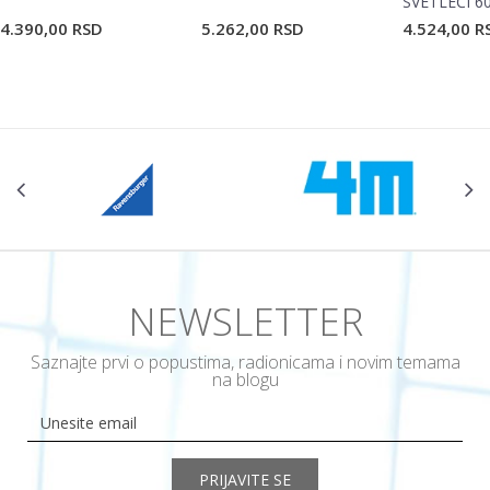
SVETLEĆI 6
4.390,00
RSD
5.262,00
RSD
4.524,00
R
NEWSLETTER
Saznajte prvi o popustima, radionicama i novim temama
na blogu
PRIJAVITE SE