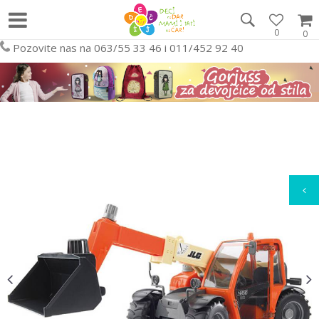
0
0
Pozovite nas na 063/55 33 46 i 011/452 92 40