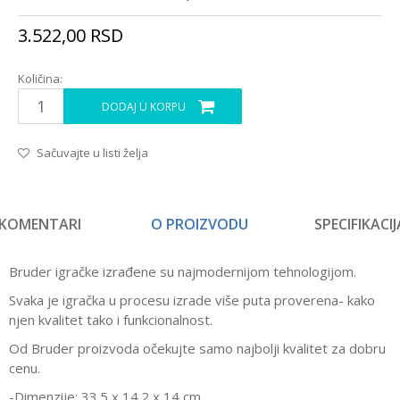
3.522,00
RSD
Količina:
DODAJ U KORPU
Sačuvajte u listi želja
KOMENTARI
O PROIZVODU
SPECIFIKACIJ
Bruder igračke izrađene su najmodernijom tehnologijom.
Svaka je igračka u procesu izrade više puta proverena- kako
njen kvalitet tako i funkcionalnost.
Od Bruder proizvoda očekujte samo najbolji kvalitet za dobru
cenu.
-Dimenzije: 33.5 x 14.2 x 14 cm