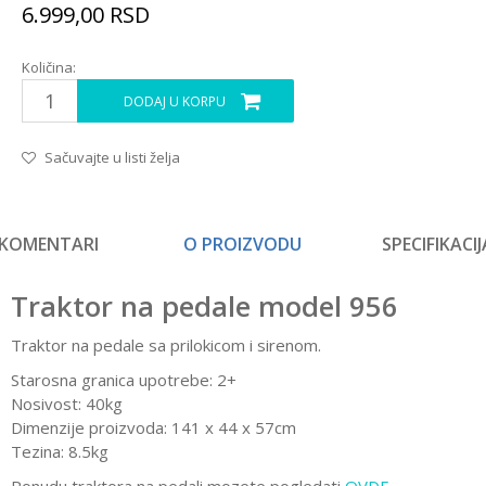
6.999,00
RSD
Količina:
DODAJ U KORPU
Sačuvajte u listi želja
KOMENTARI
O PROIZVODU
SPECIFIKACIJ
Traktor na pedale model 956
Traktor na pedale sa prilokicom i sirenom.
Starosna granica upotrebe: 2+
Nosivost: 40kg
Dimenzije proizvoda: 141 x 44 x 57cm
Tezina: 8.5kg