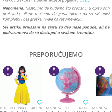
Ponudu traktora na pedali mozete pogledati
OVDE
.
Napomena:
Nastojimo da budemo što precizniji u opisu svih
proizvoda, ali ne možemo da garantujemo da su svi opisi
kompletni i bez greške. Hvala na razumevanju.
Svi artikli prikazani na sajtu su deo naše ponude, ali ne
podrazumeva da su dostupni u svakom trenutku.
Karakteristika
Vrednost
Ostavi komentar
Kategorija
Traktori za decu
PREPORUČUJEMO
Ime/Nadimak
Pol
Dečaci
Brend
No name
Email
Poruka
PRINCEZE I JUNACI
409078P
NOĆNO SVETLO
600073
NOĆNO SVET