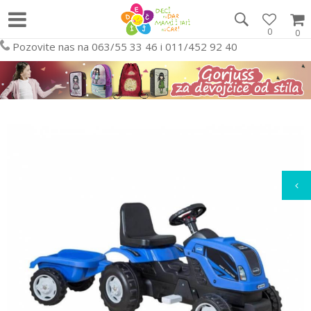
0
0
Pozovite nas na 063/55 33 46 i 011/452 92 40