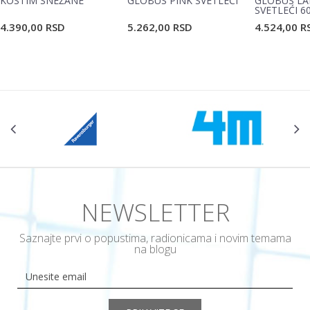
KOSTIM SNEŽANE
GLOBUS PINK SVETLEĆI
GLOBUS LA
SVETLEĆI 6
4.390,00
RSD
5.262,00
RSD
4.524,00
R
POŠALJI
NEWSLETTER
Saznajte prvi o popustima, radionicama i novim temama
na blogu