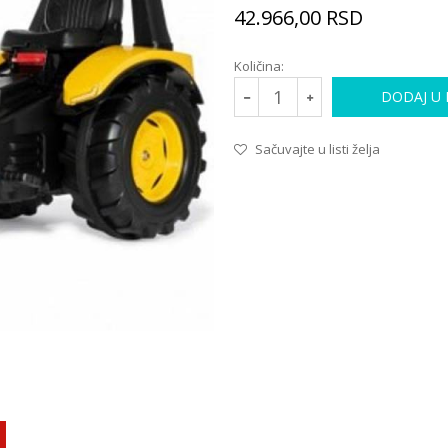
42.966,00
RSD
Količina:
DODAJ U
Sačuvajte u listi želja