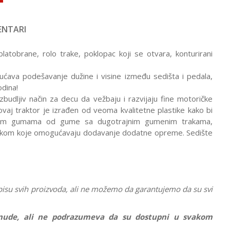
NTARI
tobrane, rolo trake, poklopac koji se otvara, konturirani
́ava podešavanje dužine i visine između sedišta i pedala,
odina!
udljiv način za decu da vežbaju i razvijaju fine motoričke
aj traktor je izrađen od veoma kvalitetne plastike kako bi
iranim gumama od gume sa dugotrajnim gumenim trakama,
pojkom koje omogućavaju dodavanje dodatne opreme. Sedište
pisu svih proizvoda, ali ne možemo da garantujemo da su svi
ponude, ali ne podrazumeva da su dostupni u svakom