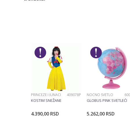
Karakteristika
Ostavi komentar
Kategorija
Ime/Nadimak
Pol
Brend
Poruka
PRINCEZE I JUNACI
409078P
NOĆNO SVETLO
60
POŠALJI
KOSTIM SNEŽANE
GLOBUS PINK SVETLEĆI
4.390,00
RSD
5.262,00
RSD