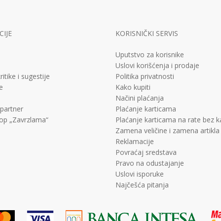
IJE
KORISNIČKI SERVIS
Uputstvo za korisnike
Uslovi korišćenja i prodaje
ritike i sugestije
Politika privatnosti
e
Kako kupiti
Načini plaćanja
 partner
Plaćanje karticama
op „Zavrzlama“
Plaćanje karticama na rate bez 
Zamena veličine i zamena artikla
Reklamacije
Povraćaj sredstava
Pravo na odustajanje
Uslovi isporuke
Najčešća pitanja