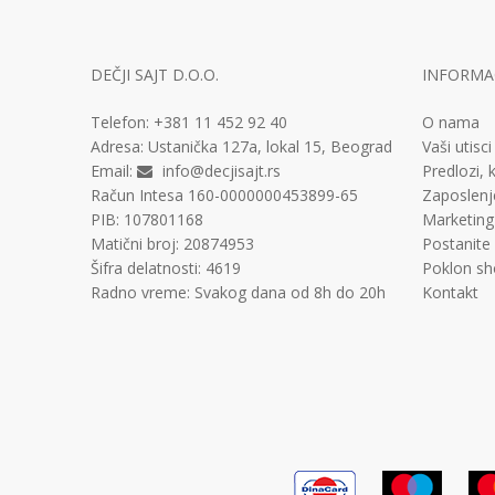
DEČJI SAJT D.O.O.
INFORMAC
Telefon:
+381 11
452 92 40
O nama
Adresa:
Ustanička 127a, lokal 15, Beograd
Vaši utisci
Email:
info@decjisajt.rs
Predlozi, k
Račun
Intesa 160-0000000453899-65
Zaposlenj
PIB:
107801168
Marketing
Matični broj:
20874953
Postanite
Šifra delatnosti:
4619
Poklon sh
Radno vreme:
Svakog dana od 8h do 20h
Kontakt