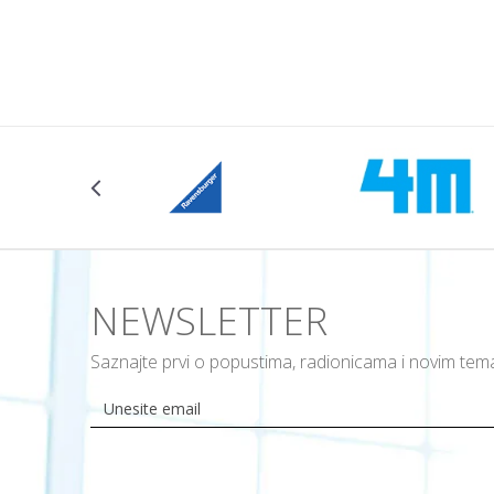
Dodajte u korpu
Dodajte u ko
Veličina
104CM
NEWSLETTER
Saznajte prvi o popustima, radionicama i novim te