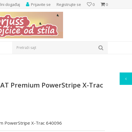
elni događaj
Prijavite se
Registrujte se
0
0
Pretraži sajt
CAT Premium PowerStripe X-Trac
um PowerStripe X-Trac 640096