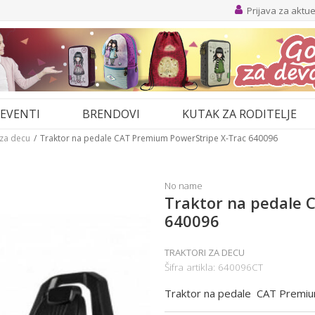
Prijava za aktu
EVENTI
BRENDOVI
KUTAK ZA RODITELJE
 za decu
Traktor na pedale CAT Premium PowerStripe X-Trac 640096
No name
Traktor na pedale 
640096
TRAKTORI ZA DECU
Šifra artikla:
640096CT
Traktor na pedale CAT Premi