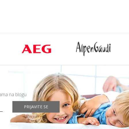
rpu
Dodajte u korpu
mama na blogu
PRIJAVITE SE