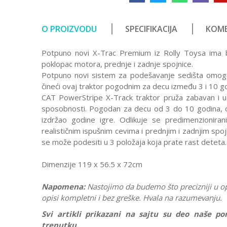
O PROIZVODU
SPECIFIKACIJA
KOME
Potpuno novi X-Trac Premium iz Rolly Toysa ima bla
poklopac motora, prednje i zadnje spojnice.
Potpuno novi sistem za podešavanje sedišta omoguc
čineći ovaj traktor pogodnim za decu između 3 i 10 g
CAT PowerStripe X-Track traktor pruža zabavan i uzb
sposobnosti. Pogodan za decu od 3 do 10 godina, ov
izdržao godine igre. Odlikuje se predimenzion
realističnim ispušnim cevima i prednjim i zadnjim s
se može podesiti u 3 položaja koja prate rast deteta.
Dimenzije 119 x 56.5 x 72cm
Napomena:
Nastojimo da budemo što precizniji u o
opisi kompletni i bez greške. Hvala na razumevanju.
Svi artikli prikazani na sajtu su deo naše 
trenutku.