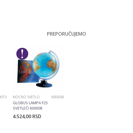
Vrednost
Traktori za decu
PREPORUČUJEMO
Email
Dečaci
No name
0073
NOĆNO SVETLO
600008
GLOBUS LAMPA F25
SVETLEĆI 600008
4.524,00
RSD