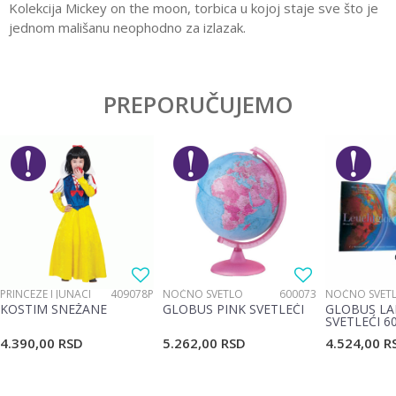
Kolekcija Mickey on the moon, torbica u kojoj staje sve što je
jednom mališanu neophodno za izlazak.
Karakteristika
Vrednost
Ostavi komentar
Kategorija
Torbice oko struka
PREPORUČUJEMO
Ime/Nadimak
Pol
Dečaci
Brend
Disney
Email
Poruka
PRINCEZE I JUNACI
409078P
NOĆNO SVETLO
600073
NOĆNO SVET
KOSTIM SNEŽANE
GLOBUS PINK SVETLEĆI
GLOBUS LA
SVETLEĆI 6
4.390,00
RSD
5.262,00
RSD
4.524,00
R
POŠALJI