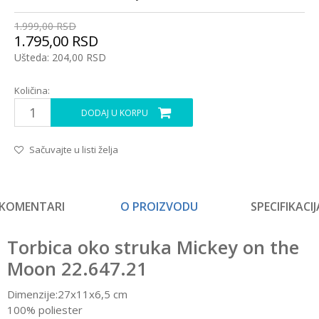
1.999,00
RSD
1.795,00
RSD
Ušteda:
204,00
RSD
Količina:
DODAJ U KORPU
Sačuvajte u listi želja
KOMENTARI
O PROIZVODU
SPECIFIKACIJ
Torbica oko struka Mickey on the
Moon 22.647.21
Dimenzije:27x11x6,5 cm
100% poliester