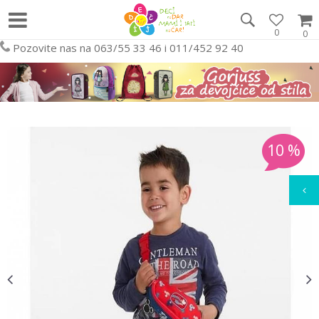
0
0
Pozovite nas na 063/55 33 46 i 011/452 92 40
10
%