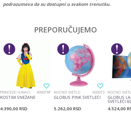
podrazumeva da su dostupni u svakom trenutku.
Karakteristika
Vrednost
Ostavi komentar
Kategorija
Torbe na rame
PREPORUČUJEMO
Ime/Nadimak
Pol
Devojčice, Dečaci
Brend
Target
Email
Poruka
PRINCEZE I JUNACI
409078P
NOĆNO SVETLO
600073
NOĆNO SVET
KOSTIM SNEŽANE
GLOBUS PINK SVETLEĆI
GLOBUS LA
SVETLEĆI 6
4.390,00
RSD
5.262,00
RSD
4.524,00
R
POŠALJI