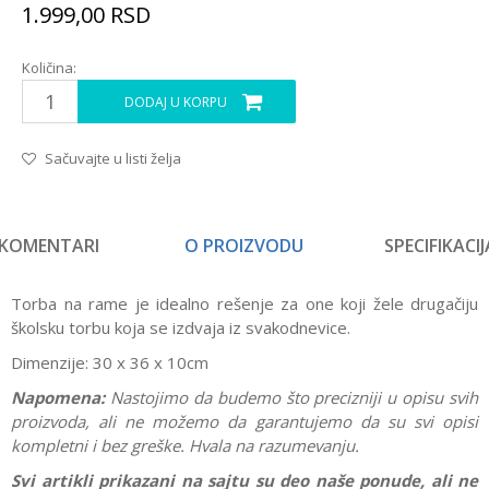
1.999,00
RSD
Količina:
DODAJ U KORPU
Sačuvajte u listi želja
KOMENTARI
O PROIZVODU
SPECIFIKACIJ
Torba na rame je idealno rešenje za one koji žele drugačiju
školsku torbu koja se izdvaja iz svakodnevice.
Dimenzije: 30 x 36 x 10cm
Napomena:
Nastojimo da budemo što precizniji u opisu svih
proizvoda, ali ne možemo da garantujemo da su svi opisi
kompletni i bez greške. Hvala na razumevanju.
Svi artikli prikazani na sajtu su deo naše ponude, ali ne