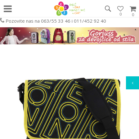
0
0
Pozovite nas na 063/55 33 46 i 011/452 92 40