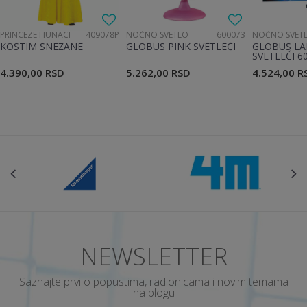
PRINCEZE I JUNACI
409078P
NOĆNO SVETLO
600073
NOĆNO SVET
KOSTIM SNEŽANE
GLOBUS PINK SVETLEĆI
GLOBUS LA
SVETLEĆI 6
4.390,00
RSD
5.262,00
RSD
4.524,00
R
NEWSLETTER
Saznajte prvi o popustima, radionicama i novim temama
na blogu