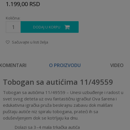
1.199,00
RSD
Količina:
DODAJ U KORPU
Sačuvajte u listi želja
KOMENTARI
O PROIZVODU
VIDEO
Tobogan sa autićima 11/49559
Tobogan sa autićima 11/49559 – Unesi uzbuđenje i radost u
svet svog deteta uz ovu fantastičnu igračku! Ova šarena i
edukativna igračka pruža beskrajnu zabavu dok mališani
puštaju autiće niz spiralu tobogana, prateći ih sa
oduševljenjem dok se kotrljaju ka dnu.
Dolazi sa 3–4 mala trkačka autića