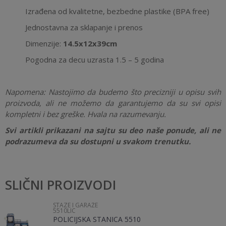
Izrađena od kvalitetne, bezbedne plastike (BPA free)
Jednostavna za sklapanje i prenos
Dimenzije:
14.5x12x39cm
Pogodna za decu uzrasta 1.5 – 5 godina
Napomena:
Nastojimo da budemo što precizniji u opisu svih
proizvoda, ali ne možemo da garantujemo da su svi opisi
kompletni i bez greške. Hvala na razumevanju.
Svi artikli prikazani na sajtu su deo naše ponude, ali ne
podrazumeva da su dostupni u svakom trenutku.
Karakteristika
Vrednost
Ostavi komentar
Kategorija
Staze i garaže
SLIČNI PROIZVODI
Ime/Nadimak
Pol
Dečaci
STAZE I GARAŽE
5510LIC
Brend
No name
POLICIJSKA STANICA 5510
Email