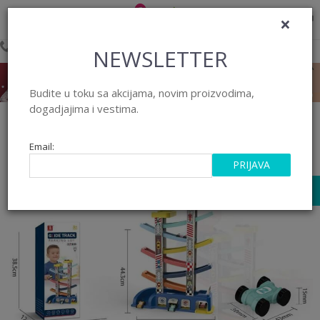
×
0
0
Pozovite nas na 063/55 33 46 i 011/452 92 40
NEWSLETTER
Budite u toku sa akcijama, novim proizvodima,
dogadjajima i vestima.
Email:
PRIJAVA