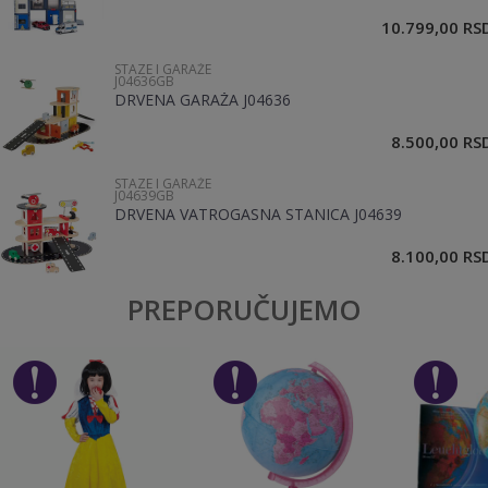
10.799,00
RS
STAZE I GARAŽE
Poruka
J04636GB
DRVENA GARAŽA J04636
8.500,00
RS
STAZE I GARAŽE
J04639GB
DRVENA VATROGASNA STANICA J04639
POŠALJI
8.100,00
RS
PREPORUČUJEMO