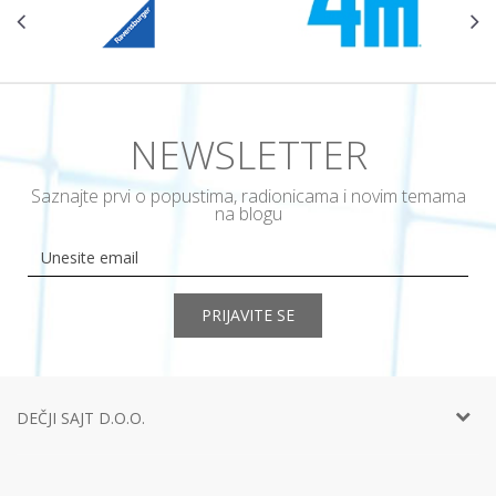
NEWSLETTER
Saznajte prvi o popustima, radionicama i novim temama
na blogu
PRIJAVITE SE
DEČJI SAJT D.O.O.
Telefon:
+381 11
452 92 40
Adresa:
Ustanička 127a, lokal 15, Beograd