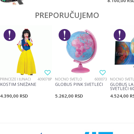
8.100,00
RS
PREPORUČUJEMO
PRINCEZE I JUNACI
409078P
NOĆNO SVETLO
600073
NOĆNO SVET
KOSTIM SNEŽANE
GLOBUS PINK SVETLEĆI
GLOBUS LA
SVETLEĆI 6
4.390,00
RSD
5.262,00
RSD
4.524,00
R