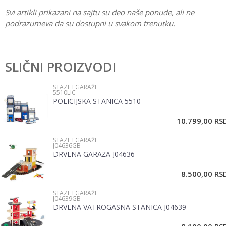
Svi artikli prikazani na sajtu su deo naše ponude, ali ne
podrazumeva da su dostupni u svakom trenutku.
Karakteristika
Vrednost
Ostavi komentar
Kategorija
Staze i garaže
SLIČNI PROIZVODI
Ime/Nadimak
Pol
Devojčice, Dečaci
STAZE I GARAŽE
5510LIC
Brend
Pertini
POLICIJSKA STANICA 5510
Email
10.799,00
RS
STAZE I GARAŽE
Poruka
J04636GB
DRVENA GARAŽA J04636
8.500,00
RS
STAZE I GARAŽE
J04639GB
DRVENA VATROGASNA STANICA J04639
POŠALJI