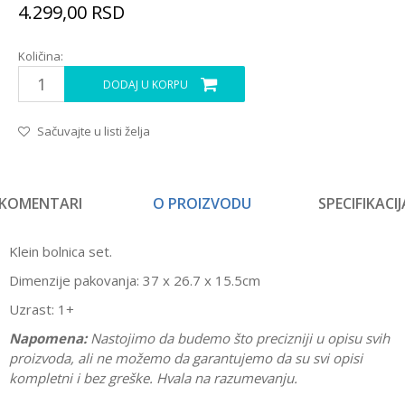
4.299,00
RSD
Količina:
DODAJ U KORPU
Sačuvajte u listi želja
KOMENTARI
O PROIZVODU
SPECIFIKACIJ
Klein bolnica set.
Dimenzije pakovanja: 37 x 26.7 x 15.5cm
Uzrast: 1+
Napomena:
Nastojimo da budemo što precizniji u opisu svih
proizvoda, ali ne možemo da garantujemo da su svi opisi
kompletni i bez greške. Hvala na razumevanju.