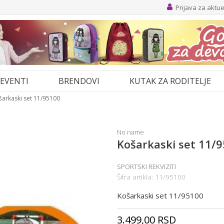
Prijava za aktu
EVENTI
BRENDOVI
KUTAK ZA RODITELJE
šarkaski set 11/95100
No name
Košarkaski set 11/
SPORTSKI REKVIZITI
Šifra artikla:
11/95100
Košarkaski set 11/95100
3.499,00
RSD