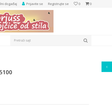
elni događaj
Prijavite se
Registrujte se
0
0
Pretraži sajt
95100