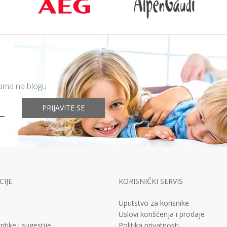
mama na blogu
PRIJAVITE SE
IJE
KORISNIČKI SERVIS
Uputstvo za korisnike
Uslovi korišćenja i prodaje
ritike i sugestije
Politika privatnosti