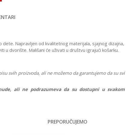
NTARI
dete. Napravljen od kvalitetnog materijala, sjajnog dizajna,
i u dvorište. Mališani će uživati u društvu igrajući košarku.
pisu svih proizvoda, ali ne možemo da garantujemo da su svi
ponude, ali ne podrazumeva da su dostupni u svakom
Vrednost
Sportski rekviziti
PREPORUČUJEMO
Email
Devojčice, Dečaci