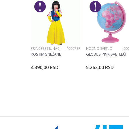
Brend
Poruka
Veličine
PRINCEZE I JUNACI
409078P
NOĆNO SVETLO
60
POŠALJI
KOSTIM SNEŽANE
GLOBUS PINK SVETLEĆI
4.390,00
RSD
5.262,00
RSD
Dodajte u korpu
Dodajte u ko
Veličina
104CM