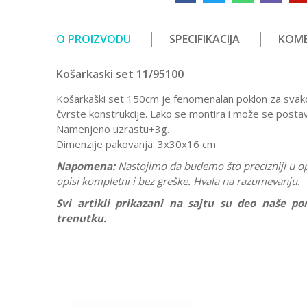
O PROIZVODU
SPECIFIKACIJA
KOME
Košarkaski set 11/95100
Košarkaški set 150cm je fenomenalan poklon za svako 
čvrste konstrukcije. Lako se montira i može se postavit
Namenjeno uzrastu+3g.
Dimenzije pakovanja: 3x30x16 cm
Napomena:
Nastojimo da budemo što precizniji u o
opisi kompletni i bez greške. Hvala na razumevanju.
Svi artikli prikazani na sajtu su deo naše 
trenutku.
Karakteristika
Ostavi komentar
Kategorija
Ime/Nadimak
Pol