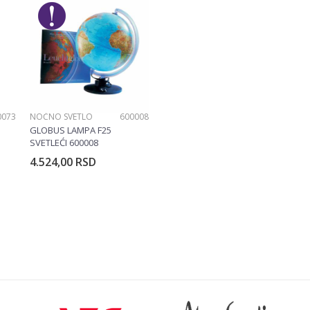
No name
3
0073
NOĆNO SVETLO
600008
GLOBUS LAMPA F25
SVETLEĆI 600008
4.524,00
RSD
rpu
Dodajte u korpu