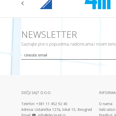
NEWSLETTER
Saznajte prvi o popustima, radionicama i novim te
DEČJI SAJT D.O.O.
INFORMAC
Telefon:
+381 11
452 92 40
O nama
Adresa:
Ustanička 127a, lokal 15, Beograd
Vaši utisci
Email:
info@decjisajt.rs
Predlozi, k