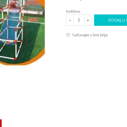
Količina:
DODAJ U
Sačuvajte u listi želja