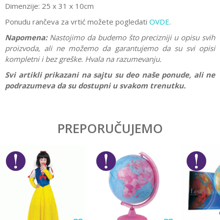
Dimenzije: 25 x 31 x 10cm
Ponudu rančeva za vrtić možete pogledati
OVDE
.
Napomena:
Nastojimo da budemo što precizniji u opisu svih
proizvoda, ali ne možemo da garantujemo da su svi opisi
kompletni i bez greške. Hvala na razumevanju.
Svi artikli prikazani na sajtu su deo naše ponude, ali ne
podrazumeva da su dostupni u svakom trenutku.
Karakteristika
Vrednost
Ostavi komentar
Kategorija
Rančevi za vrtić
PREPORUČUJEMO
Ime/Nadimak
Pol
Dečaci
Brend
Spiderman
Email
Poruka