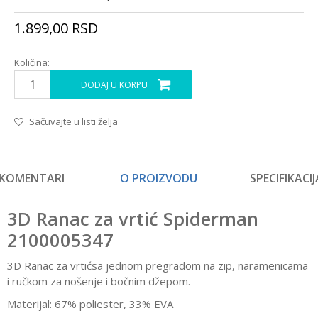
1.899,00
RSD
Količina:
DODAJ U KORPU
Sačuvajte u listi želja
KOMENTARI
O PROIZVODU
SPECIFIKACIJ
3D Ranac za vrtić Spiderman
2100005347
3D Ranac za vrtićsa jednom
pregradom na zip, naramenicama
i ručkom za nošenje i bočnim džepom.
Materijal: 67% poliester, 33% EVA