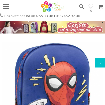
0
0
Pozovite nas na 063/55 33 46 i 011/452 92 40