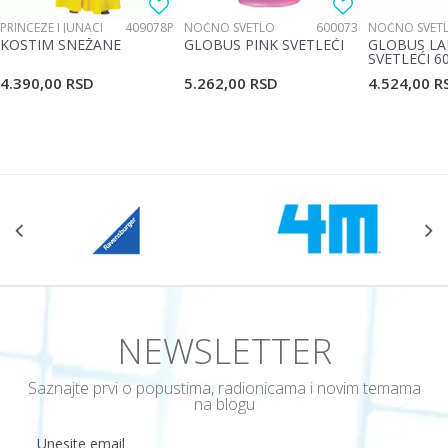
PRINCEZE I JUNACI
409078P
NOĆNO SVETLO
600073
NOĆNO SVET
KOSTIM SNEŽANE
GLOBUS PINK SVETLEĆI
GLOBUS LA
SVETLEĆI 6
4.390,00
RSD
5.262,00
RSD
4.524,00
R
POŠALJI
NEWSLETTER
Saznajte prvi o popustima, radionicama i novim temama
na blogu