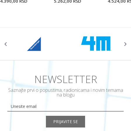
4.390,00
RSD
5.262,00
RSD
4.524,00
R
POŠALJI
NEWSLETTER
Saznajte prvi o popustima, radionicama i novim temama
na blogu
PRIJAVITE SE