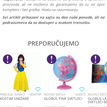
proizvoda, ali ne možemo da garantujemo da su svi opisi
kompletni i bez greške. Hvala na razumevanju.
Svi artikli prikazani na sajtu su deo naše ponude, ali ne
podrazumeva da su dostupni u svakom trenutku.
Ostavi komentar
PREPORUČUJEMO
Ime/Nadimak
Email
Poruka
PRINCEZE I JUNACI
409078P
NOĆNO SVETLO
600073
NOĆNO SVET
KOSTIM SNEŽANE
GLOBUS PINK SVETLEĆI
GLOBUS LA
SVETLEĆI 6