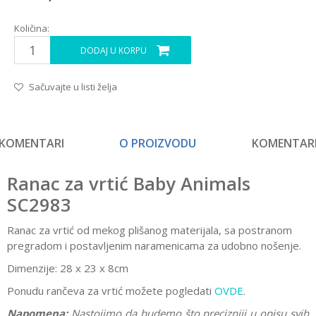
Količina:
DODAJ U KORPU
Sačuvajte u listi želja
KOMENTARI
O PROIZVODU
KOMENTAR
Ranac za vrtić Baby Animals
SC2983
Ranac za vrtić od mekog plišanog materijala, sa postranom
pregradom i postavljenim naramenicama za udobno nošenje.
Dimenzije: 28 x 23 x 8cm
Ponudu rančeva za vrtić možete pogledati
OVDE
.
Napomena:
Nastojimo da budemo što precizniji u opisu svih