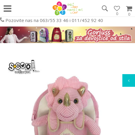
0
0
Pozovite nas na 063/55 33 46 i 011/452 92 40