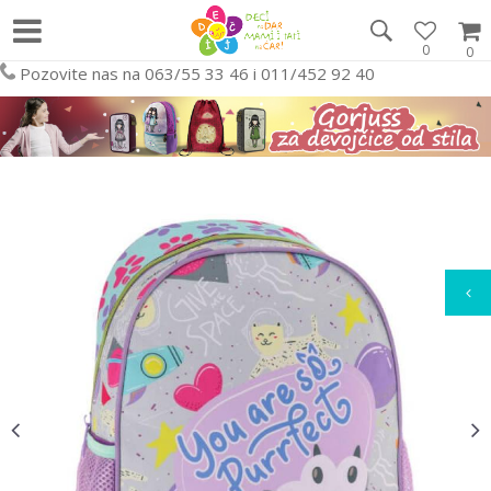
0
0
Pozovite nas na 063/55 33 46 i 011/452 92 40