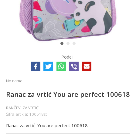
1
2
3
Podeli
No name
Ranac za vrtić You are perfect 100618
RANČEVI ZA VRTIĆ
Šifra artikla:
100618st
Ranac za vrtić You are perfect 100618