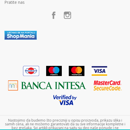
Politika privatnosti
Pratite nas
Postanite partner
Kako kupiti
Poklon shop „Zavrzlama“
Načini plaćanja
Kontakt
Plaćanje karticama
Plaćanje karticama na rate bez kamate
Zamena veličine i zamena artikla za drugi
Reklamacije
Povraćaj sredstava
Pravo na odustajanje
Uslovi isporuke
Najčešća pitanja
Nastojimo da budemo što precizniji u opisu proizvoda, prikazu slika i
samih cena, ali ne možemo garantovati da su sve informacije kompletne i
bez grešaka. Svi artikli prikazani na sajtu su deo naše ponude i ne