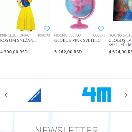
Poruka
PRINCEZE I JUNACI
409078P
NOĆNO SVETLO
600073
NOĆNO SVET
KOSTIM SNEŽANE
GLOBUS PINK SVETLEĆI
GLOBUS LA
SVETLEĆI 6
4.390,00
RSD
5.262,00
RSD
4.524,00
R
POŠALJI
NEWSLETTER