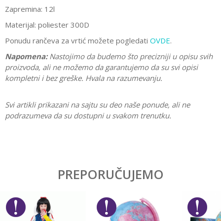
Zapremina: 12l
Materijal: poliester 300D
Ponudu rančeva za vrtić možete pogledati
OVDE
.
Napomena:
Nastojimo da budemo što precizniji u opisu svih
proizvoda, ali ne možemo da garantujemo da su svi opisi
kompletni i bez greške. Hvala na razumevanju.
Svi artikli prikazani na sajtu su deo naše ponude, ali ne
podrazumeva da su dostupni u svakom trenutku.
Karakteristika
Vrednost
Ostavi komentar
Kategorija
Rančevi za vrtić
PREPORUČUJEMO
Ime/Nadimak
Pol
Devojčice
Brend
No name
Email