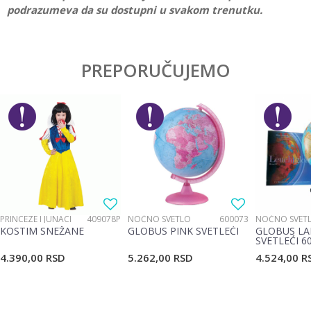
podrazumeva da su dostupni u svakom trenutku.
Ostavi komentar
PREPORUČUJEMO
Ime/Nadimak
Email
Poruka
PRINCEZE I JUNACI
409078P
NOĆNO SVETLO
600073
NOĆNO SVET
KOSTIM SNEŽANE
GLOBUS PINK SVETLEĆI
GLOBUS LA
SVETLEĆI 6
4.390,00
RSD
5.262,00
RSD
4.524,00
R
POŠALJI