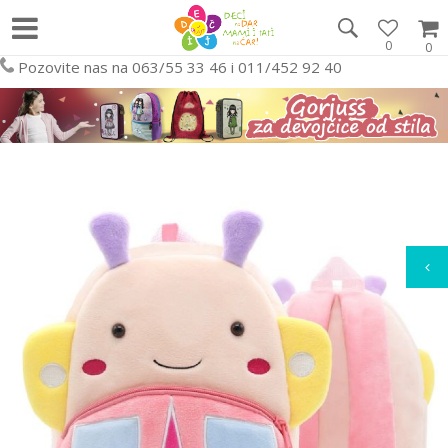
0
0
Pozovite nas na 063/55 33 46 i 011/452 92 40