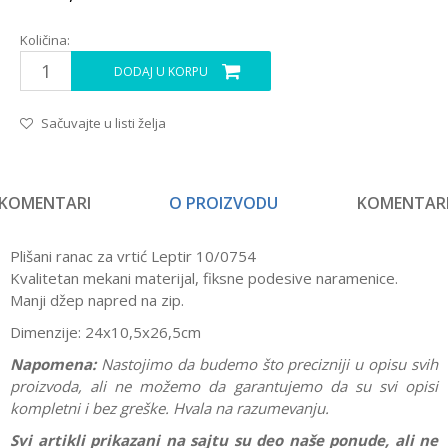
Količina:
DODAJ U KORPU
Sačuvajte u listi želja
KOMENTARI
O PROIZVODU
KOMENTAR
Plišani ranac za vrtić Leptir 10/0754
Kvalitetan mekani materijal, fiksne podesive naramenice.
Manji džep napred na zip.
Dimenzije: 24x10,5x26,5cm
Napomena:
Nastojimo da budemo što precizniji u opisu svih
proizvoda, ali ne možemo da garantujemo da su svi opisi
kompletni i bez greške. Hvala na razumevanju.
Svi artikli prikazani na sajtu su deo naše ponude, ali ne