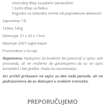
Unutrašnji džep sa patent zatvaračem
1 bočni džep za flašicu
Pogodno za slobodno vreme i/ili popodnevne aktivnosti
Zapremina: 15l
Težina: 540g
Dimenzije: 37 x 30 x 15cm
Materijal: 290T najlon keper
Proizvedeno u Evropi.
Napomena:
Nastojimo da budemo što precizniji u opisu svih
proizvoda, ali ne možemo da garantujemo da su svi opisi
kompletni i bez greške. Hvala na razumevanju.
Svi artikli prikazani na sajtu su deo naše ponude, ali ne
podrazumeva da su dostupni u svakom trenutku.
Karakteristika
Vrednost
Ostavi komentar
Kategorija
Rančevi za školu
PREPORUČUJEMO
Ime/Nadimak