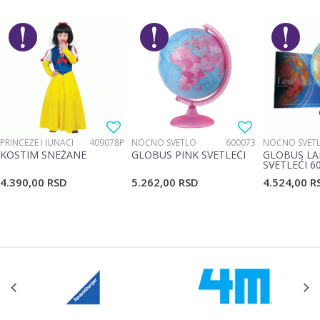
Pol
Devojčice, Dečaci
Brend
Target
Email
Poruka
PRINCEZE I JUNACI
409078P
NOĆNO SVETLO
600073
NOĆNO SVET
KOSTIM SNEŽANE
GLOBUS PINK SVETLEĆI
GLOBUS LA
SVETLEĆI 6
4.390,00
RSD
5.262,00
RSD
4.524,00
R
POŠALJI