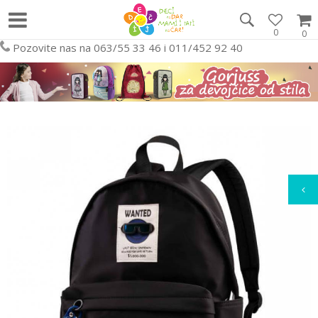
0
0
Pozovite nas na 063/55 33 46 i 011/452 92 40