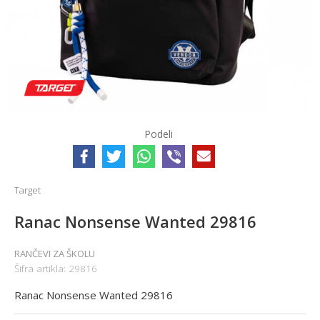
Podeli
Target
Ranac Nonsense Wanted 29816
RANČEVI ZA ŠKOLU
Šifra artikla:
29816
Ranac Nonsense Wanted 29816