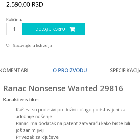
2.590,00
RSD
Količina:
DODAJ U KORPU
Sačuvajte u listi želja
KOMENTARI
O PROIZVODU
SPECIFIKACIJ
Ranac Nonsense Wanted 29816
Karakteristike:
Kaiševi su podesivi po dužini i blago podstavljeni za
udobnije nošenje
Ranac ima dodatak na patent zatvaraču kako biste bili
još zanimljiviji
Privezak za ključeve