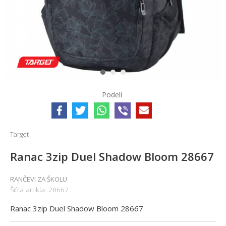
1
2
3
Podeli
Target
Ranac 3zip Duel Shadow Bloom 28667
RANČEVI ZA ŠKOLU
Šifra artikla:
28667
Ranac 3zip Duel Shadow Bloom 28667