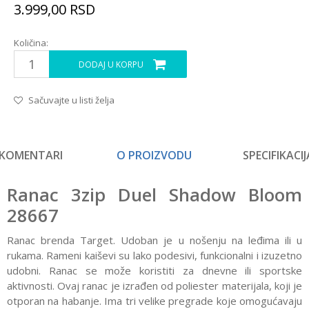
3.999,00
RSD
Količina:
DODAJ U KORPU
Sačuvajte u listi želja
KOMENTARI
O PROIZVODU
SPECIFIKACIJ
Ranac 3zip Duel Shadow Bloom
28667
Ranac brenda Target. Udoban je u nošenju na leđima ili u
rukama. Rameni kaiševi su lako podesivi, funkcionalni i izuzetno
udobni. Ranac se može koristiti za dnevne ili sportske
aktivnosti. Ovaj ranac je izrađen od poliester materijala, koji je
otporan na habanje. Ima tri velike pregrade koje omogućavaju