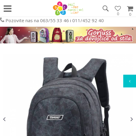
0
0
Pozovite nas na 063/55 33 46 i 011/452 92 40