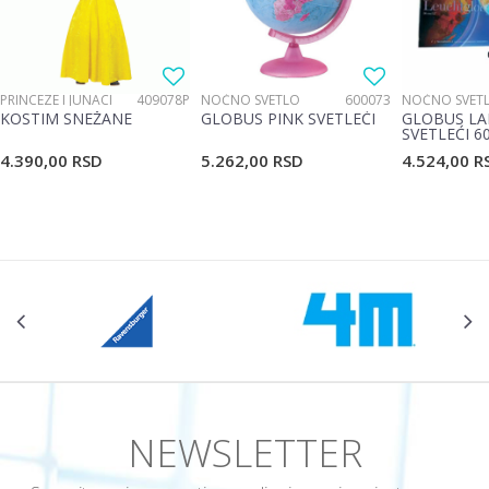
Poruka
PRINCEZE I JUNACI
409078P
NOĆNO SVETLO
600073
NOĆNO SVET
KOSTIM SNEŽANE
GLOBUS PINK SVETLEĆI
GLOBUS LA
SVETLEĆI 6
4.390,00
RSD
5.262,00
RSD
4.524,00
R
POŠALJI
NEWSLETTER