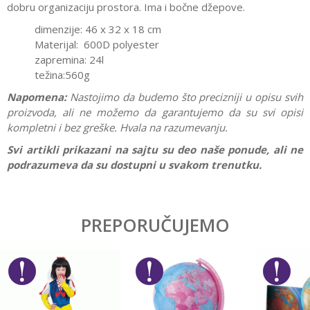
dobru organizaciju prostora. Ima i bočne džepove.
dimenzije: 46 x 32 x 18 cm
Materijal: 600D polyester
zapremina: 24l
težina:560g
Napomena:
Nastojimo da budemo što precizniji u opisu svih
proizvoda, ali ne možemo da garantujemo da su svi opisi
kompletni i bez greške. Hvala na razumevanju.
Svi artikli prikazani na sajtu su deo naše ponude, ali ne
podrazumeva da su dostupni u svakom trenutku.
Karakteristika
Vrednost
Ostavi komentar
Kategorija
Rančevi za školu
PREPORUČUJEMO
Ime/Nadimak
Pol
Devojčice
Brend
Target
Email