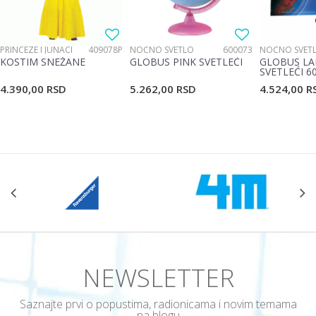
Poruka
PRINCEZE I JUNACI
409078P
NOĆNO SVETLO
600073
NOĆNO SVET
KOSTIM SNEŽANE
GLOBUS PINK SVETLEĆI
GLOBUS LA
SVETLEĆI 6
4.390,00
RSD
5.262,00
RSD
4.524,00
R
POŠALJI
NEWSLETTER
Saznajte prvi o popustima, radionicama i novim temama
na blogu