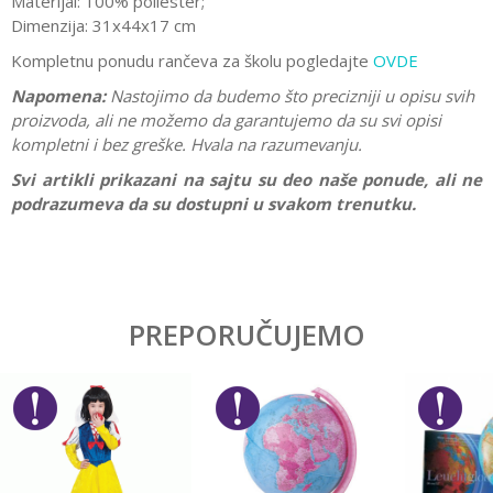
Materijal: 100% poliester;
Dimenzija: 31x44x17 cm
Kompletnu ponudu rančeva za školu pogledajte
OVDE
Napomena:
Nastojimo da budemo što precizniji u opisu svih
proizvoda, ali ne možemo da garantujemo da su svi opisi
kompletni i bez greške. Hvala na razumevanju.
Svi artikli prikazani na sajtu su deo naše ponude, ali ne
podrazumeva da su dostupni u svakom trenutku.
Karakteristika
Vrednost
Ostavi komentar
Kategorija
Rančevi za školu
PREPORUČUJEMO
Ime/Nadimak
Pol
Dečaci
Brend
No name
Email