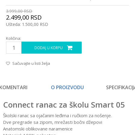
3.999,00
RSD
2.499,00
RSD
Ušteda:
1.500,00
RSD
Količina:
DODAJ U KORPU
Sačuvajte u listi želja
KOMENTARI
O PROIZVODU
SPECIFIKACIJ
Connect ranac za školu Smart 05
Školski ranac sa ojačanim leđima i ručkom za nošenje.
Dve pregrade sa zipom, mrežasti bočni džepovi
Anatomski oblikovane naramenice