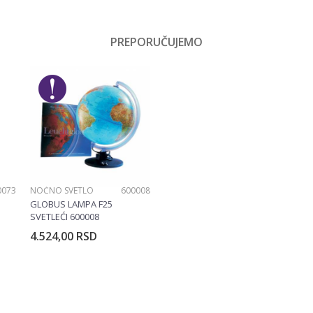
Vrednost
Rančevi za školu
PREPORUČUJEMO
Email
Dečaci
No name
0073
NOĆNO SVETLO
600008
GLOBUS LAMPA F25
SVETLEĆI 600008
4.524,00
RSD
rpu
Dodajte u korpu