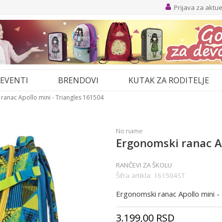
Prijava za aktu
EVENTI
BRENDOVI
KUTAK ZA RODITELJE
ranac Apollo mini - Triangles 161504
No name
Ergonomski ranac Ap
RANČEVI ZA ŠKOLU
Šifra artikla:
161504ST
Ergonomski ranac Apollo mini -
3.199,00
RSD