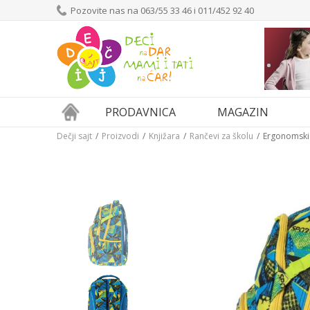
Pozovite nas na 063/55 33 46 i 011/452 92 40
PRODAVNICA
MAGAZIN
Dečji sajt
Proizvodi
Knjižara
Rančevi za školu
Ergonomski 