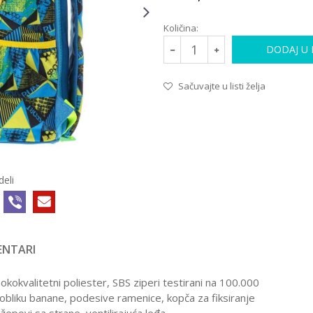
Količina:
DODAJ U
Sačuvajte u listi želja
deli
NTARI
okokvalitetni poliester, SBS ziperi testirani na 100.000
bliku banane, podesive ramenice, kopča za fiksiranje