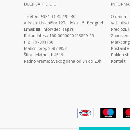
DEČJI SAJT D.O.O.
INFORMAC
Telefon:
+381 11
452 92 40
O nama
Adresa:
Ustanička 127a, lokal 15, Beograd
Vaši utisci
Email:
info@decjisajt.rs
Predlozi, k
Račun
Intesa 160-0000000453899-65
Zaposlenj
PIB:
107801168
Marketing
Matični broj:
20874953
Postanite
Šifra delatnosti:
4619
Poklon sh
Radno vreme:
Svakog dana od 8h do 20h
Kontakt