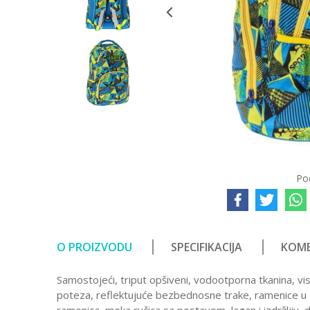
Po
O PROIZVODU
SPECIFIKACIJA
KOME
Samostojeći, triput opšiveni, vodootporna tkanina, vis
poteza, reflektujuće bezbednosne trake, ramenice u o