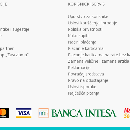
IJE
KORISNIČKI SERVIS
Uputstvo za korisnike
Uslovi korišćenja i prodaje
ritike i sugestije
Politika privatnosti
e
Kako kupiti
Načini plaćanja
 partner
Plaćanje karticama
op „Zavrzlama“
Plaćanje karticama na rate bez 
Zamena veličine i zamena artikla
Reklamacije
Povraćaj sredstava
Pravo na odustajanje
Uslovi isporuke
Najčešća pitanja