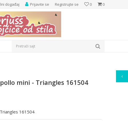
elni događaj
Prijavite se
Registrujte se
0
0
Pretraži sajt
ollo mini - Triangles 161504
 Triangles 161504