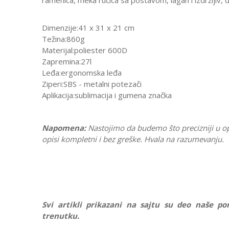
ramenica, meka ručica sa postavom, lagan i izdržljiv, d
Dimenzije:41 x 31 x 21 cm
Težina:860g
Materijal:poliester 600D
Zapremina:27l
Leđa:ergonomska leđa
Ziperi:SBS - metalni potezači
Aplikacija:sublimacija i gumena značka
Napomena:
Nastojimo da budemo što precizniji u o
opisi kompletni i bez greške. Hvala na razumevanju.
Svi artikli prikazani na sajtu su deo naše 
trenutku.