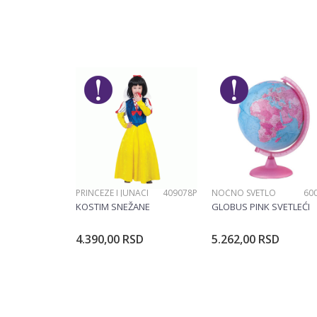
Karakteristika
Ostavi komentar
Kategorija
Ime/Nadimak
Pol
Brend
Poruka
PRINCEZE I JUNACI
409078P
NOĆNO SVETLO
60
POŠALJI
KOSTIM SNEŽANE
GLOBUS PINK SVETLEĆI
4.390,00
RSD
5.262,00
RSD
Dodajte u korpu
Dodajte u ko
Veličina
104CM