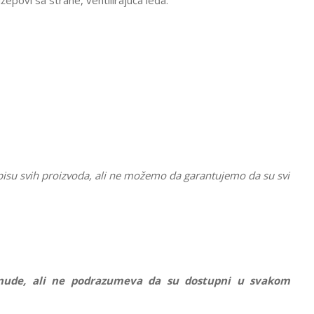
žepovi sa strane, ventilirajuća leđa.
pisu svih proizvoda, ali ne možemo da garantujemo da su svi
ponude, ali ne podrazumeva da su dostupni u svakom