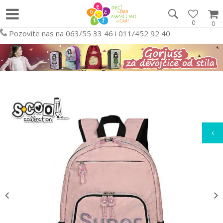
0
0
Pozovite nas na 063/55 33 46 i 011/452 92 40