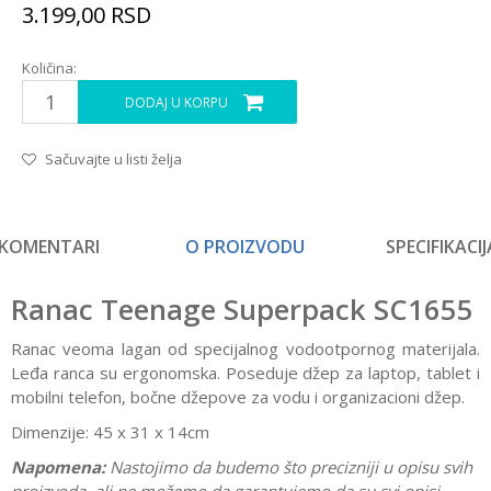
3.199,00
RSD
Količina:
DODAJ U KORPU
Sačuvajte u listi želja
KOMENTARI
O PROIZVODU
SPECIFIKACIJ
Ranac Teenage Superpack SC1655
Ranac veoma lagan od specijalnog vodootpornog materijala.
Leđa ranca su ergonomska. Poseduje džep za laptop, tablet i
mobilni telefon, bočne džepove za vodu i organizacioni džep.
Dimenzije: 45 x 31 x 14cm
Napomena:
Nastojimo da budemo što precizniji u opisu svih