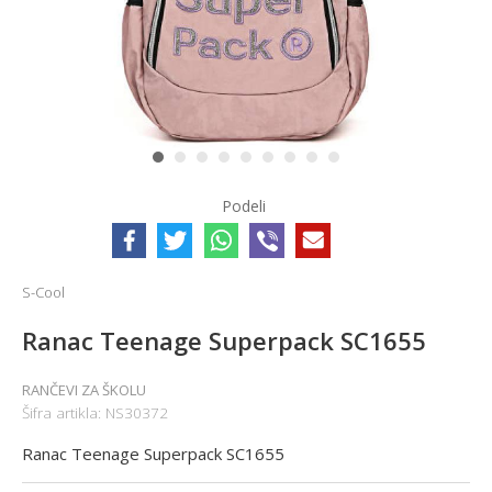
1
2
3
4
5
6
7
8
9
Podeli
S-Cool
Ranac Teenage Superpack SC1655
RANČEVI ZA ŠKOLU
Šifra artikla:
NS30372
Ranac Teenage Superpack SC1655