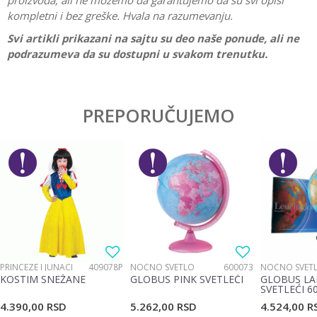
proizvoda, ali ne možemo da garantujemo da su svi opisi
kompletni i bez greške. Hvala na razumevanju.
Svi artikli prikazani na sajtu su deo naše ponude, ali ne
podrazumeva da su dostupni u svakom trenutku.
Karakteristika
Vrednost
Ostavi komentar
Kategorija
Rančevi za školu
PREPORUČUJEMO
Ime/Nadimak
Pol
Devojčice
Brend
S-Cool
Email
Poruka
PRINCEZE I JUNACI
409078P
NOĆNO SVETLO
600073
NOĆNO SVET
KOSTIM SNEŽANE
GLOBUS PINK SVETLEĆI
GLOBUS LA
SVETLEĆI 6
4.390,00
RSD
5.262,00
RSD
4.524,00
R