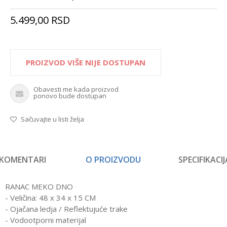
5.499,00
RSD
PROIZVOD VIŠE NIJE DOSTUPAN
Obavesti me kada proizvod
ponovo bude dostupan
Sačuvajte u listi želja
KOMENTARI
O PROIZVODU
SPECIFIKACIJ
RANAC MEKO DNO
- Veličina: 48 x 34 x 15 CM
- Ojačana ledja / Reflektujuće trake
- Vodootporni materijal