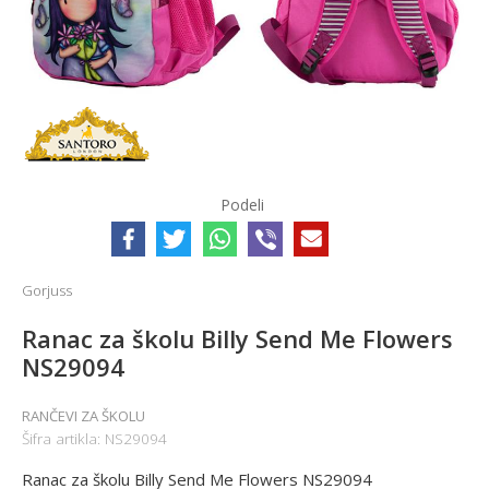
Podeli
Gorjuss
Ranac za školu Billy Send Me Flowers
NS29094
RANČEVI ZA ŠKOLU
Šifra artikla:
NS29094
Ranac za školu Billy Send Me Flowers NS29094