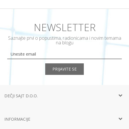
NEWSLETTER
Saznajte prvi o popustima, radionicama i novim temama
na blogu
PRIJAVITE SE
DEČJI SAJT D.O.O.
Telefon:
+381 11
452 92 40
Adresa:
Ustanička 127a, lokal 15, Beograd
INFORMACIJE
Email:
info@decjisajt.rs
Račun
Intesa 160-0000000453899-65