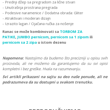
- Prednji džep sa pregradom za lične stvari
- Unutrašnja prostrana pregrada
- Podesive naramenice / Dodatna obrada: Gliter
- Atraktivan i moderan dizajn
- Izrazito lagan / Ojačana ručka za nošenje
Ranac se može kombinovati sa
TORBOM ZA
PATIKE
,
JUMBO pernicom
,
pernicom sa 1 zipom
ili
pernicom sa 2 zipa
u istom dezenu
Napomena:
Nastojimo da budemo što precizniji u opisu svih
proizvoda, ali ne možemo da garantujemo da su svi opisi
kompletni i bez greške. Hvala na razumevanju.
Svi artikli prikazani na sajtu su deo naše ponude, ali ne
podrazumeva da su dostupni u svakom trenutku.
Karakteristika
Vrednost
Ostavi komentar
Kategorija
Rančevi za školu