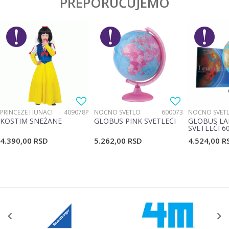
PREPORUČUJEMO
Ime/Nadimak
Pol
Devojčice
Brend
Gorjuss
Email
Poruka
PRINCEZE I JUNACI
409078P
NOĆNO SVETLO
600073
NOĆNO SVET
KOSTIM SNEŽANE
GLOBUS PINK SVETLEĆI
GLOBUS LA
SVETLEĆI 6
4.390,00
RSD
5.262,00
RSD
4.524,00
R
POŠALJI