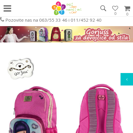
0
0
Pozovite nas na 063/55 33 46 i 011/452 92 40