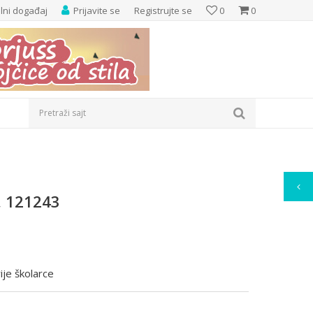
elni događaj
Prijavite se
Registrujte se
0
0
Pretraži sajt
, 121243
ije školarce