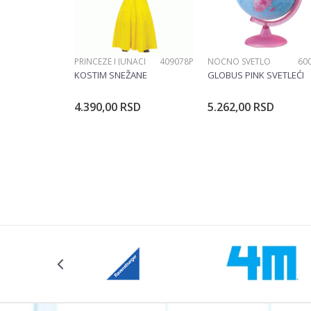
PRINCEZE I JUNACI
409078P
NOĆNO SVETLO
60
POŠALJI
KOSTIM SNEŽANE
GLOBUS PINK SVETLEĆI
4.390,00
RSD
5.262,00
RSD
Dodajte u korpu
Dodajte u ko
Veličina
104CM