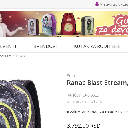
Prijava za aktu
EVENTI
BRENDOVI
KUTAK ZA RODITELJE
 Stream, 121243
Pulse
Ranac Blast Stream
RANČEVI ZA ŠKOLU
Šifra artikla:
121243
Kvalitetan ranac za mlađe i star
3.792,00
RSD