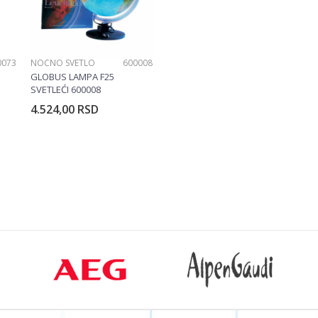
0073
NOĆNO SVETLO
600008
GLOBUS LAMPA F25
SVETLEĆI 600008
4.524,00
RSD
rpu
Dodajte u korpu