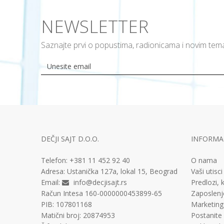
NEWSLETTER
Saznajte prvi o popustima, radionicama i novim te
DEČJI SAJT D.O.O.
INFORMAC
Telefon:
+381 11
452 92 40
O nama
Adresa:
Ustanička 127a, lokal 15, Beograd
Vaši utisci
Email:
info@decjisajt.rs
Predlozi, k
Račun
Intesa 160-0000000453899-65
Zaposlenj
PIB:
107801168
Marketing
Matični broj:
20874953
Postanite