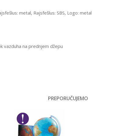
jsfešlus: metal, Rajsfešlus: SBS, Logo: metal
tok vazduha na prednjem džepu
Vrednost
Rančevi za školu
PREPORUČUJEMO
Email
Dečaci
Pulse