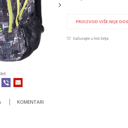
PROIZVOD VIŠE NIJE D
Sačuvajte u listi želja
deli
A
KOMENTARI