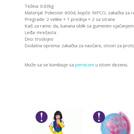
Težina: 0.63kg
Materijal: Poliester 600d, kopče: NIFCO, zakačka za ra
Pregrade: 2 velike + 1 prednja + 2 sa strane
Kaiš za rame: da, banana oblik sa gumenim ojačanjem
Leđa: mrežasta
Dno: troslojno
Dodatna oprema: zakačka za naočare, otvori za pro
Može sa se kombiuje sa
pernicom
u istom dezenu.
Karakteristika
Ostavi komentar
Kategorija
Ime/Nadimak
Pol
Brend
Poruka