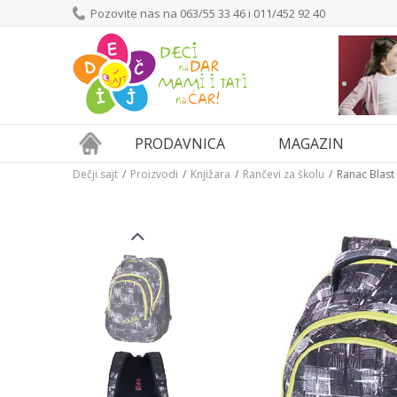
Pozovite nas na 063/55 33 46 i 011/452 92 40
PRODAVNICA
MAGAZIN
Dečji sajt
Proizvodi
Knjižara
Rančevi za školu
Ranac Blast