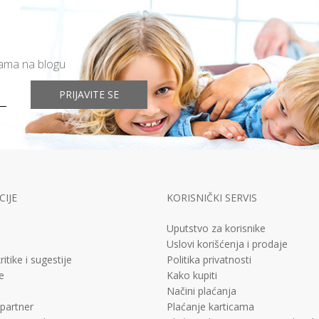
mama na blogu
PRIJAVITE SE
IJE
KORISNIČKI SERVIS
Uputstvo za korisnike
Uslovi korišćenja i prodaje
ritike i sugestije
Politika privatnosti
e
Kako kupiti
Načini plaćanja
 partner
Plaćanje karticama