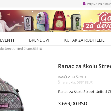
Prijava za aktu
EVENTI
BRENDOVI
KUTAK ZA RODITELJE
olu Street United Chaos 53318
Ranac za školu Str
RANČEVI ZA ŠKOLU
Šifra artikla:
53318EUR
Ranac za školu Street United 
3.699,00
RSD