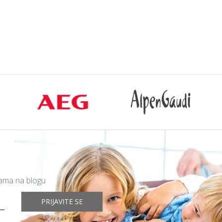
rpu
Dodajte u korpu
mama na blogu
PRIJAVITE SE