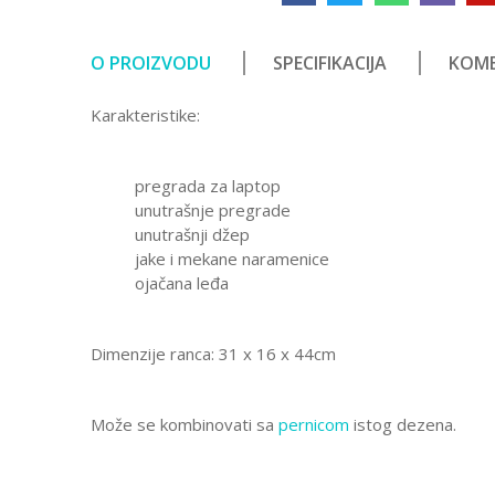
O PROIZVODU
SPECIFIKACIJA
KOME
Karakteristike:
pregrada za laptop
unutrašnje pregrade
unutrašnji džep
jake i mekane naramenice
ojačana leđa
Dimenzije ranca: 31 x 16 x 44cm
Može se kombinovati sa
pernicom
istog dezena.