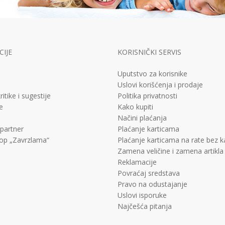
IJE
KORISNIČKI SERVIS
Uputstvo za korisnike
Uslovi korišćenja i prodaje
ritike i sugestije
Politika privatnosti
e
Kako kupiti
Načini plaćanja
 partner
Plaćanje karticama
op „Zavrzlama“
Plaćanje karticama na rate bez 
Zamena veličine i zamena artikla
Reklamacije
Povraćaj sredstava
Pravo na odustajanje
Uslovi isporuke
Najčešća pitanja