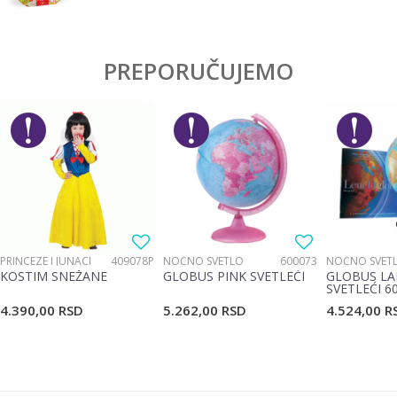
PREPORUČUJEMO
PRINCEZE I JUNACI
409078P
NOĆNO SVETLO
600073
NOĆNO SVET
KOSTIM SNEŽANE
GLOBUS PINK SVETLEĆI
GLOBUS LA
SVETLEĆI 6
4.390,00
RSD
5.262,00
RSD
4.524,00
R