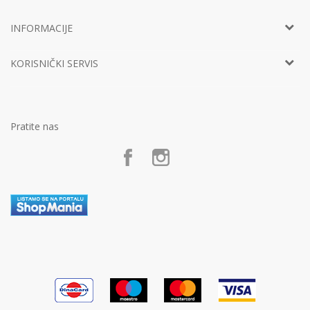
Telefon:
+381 11
452 92 40
Adresa:
Ustanička 127a, lokal 15, Beograd
INFORMACIJE
Email:
info@decjisajt.rs
Račun
Intesa 160-0000000453899-65
O nama
PIB:
107801168
KORISNIČKI SERVIS
Vaši utisci
Matični broj:
20874953
Predlozi, kritike i sugestije
Šifra delatnosti:
Uputstvo za korisnike
4619
Zaposlenje
Radno vreme:
Uslovi korišćenja i prodaje
Svakog dana od 8h do 20h
Marketing
Politika privatnosti
Pratite nas
Postanite partner
Kako kupiti
Poklon shop „Zavrzlama“
Načini plaćanja
Kontakt
Plaćanje karticama
Plaćanje karticama na rate bez kamate
Zamena veličine i zamena artikla za drugi
Reklamacije
Povraćaj sredstava
Pravo na odustajanje
Uslovi isporuke
Najčešća pitanja