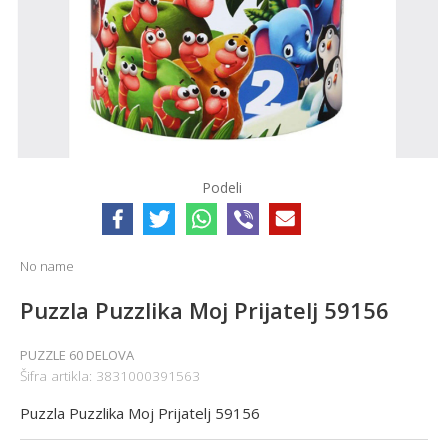
Podeli
No name
Puzzla Puzzlika Moj Prijatelj 59156
PUZZLE 60 DELOVA
Šifra artikla:
3831000391563
Puzzla Puzzlika Moj Prijatelj 59156