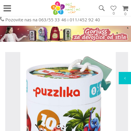
0
0
Pozovite nas na 063/55 33 46 i 011/452 92 40