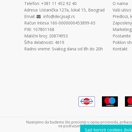
Telefon:
+381 11
452 92 40
O nama
Adresa:
Ustanička 127a, lokal 15, Beograd
Vaši utisci
Email:
info@decjisajt.rs
Predlozi, k
Račun
Intesa 160-0000000453899-65
Zaposlenj
PIB:
107801168
Marketing
Matični broj:
20874953
Postanite
Šifra delatnosti:
4619
Poklon sh
Radno vreme:
Svakog dana od 8h do 20h
Kontakt
Nastojimo da budemo što precizniji u opisu proizvoda, prikazu s
ne podrazumeva da su dostupni u svakom tre
Sajt koristi cookies (ko