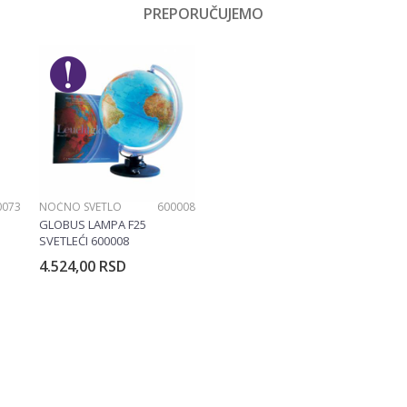
PREPORUČUJEMO
čaci, Žene, Muškarci
0073
NOĆNO SVETLO
600008
GLOBUS LAMPA F25
SVETLEĆI 600008
4.524,00
RSD
rpu
Dodajte u korpu