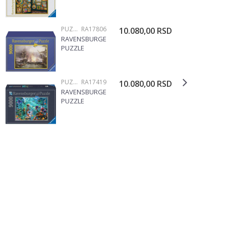
DISNEY MUZEJ
RA14973
PUZZLE 3000 I VIŠE DELOVA
RA17806
10.080,00
RSD
RAVENSBURGER
PUZZLE
BOMBARDMENT
OF THE ALGIER
9000 DELOVA
PUZZLE 3000 I VIŠE DELOVA
RA17419
10.080,00
RSD
RAVENSBURGER
PUZZLE
PODVODNI
SVET
KINGDOM
UNDERWATER
RA17419