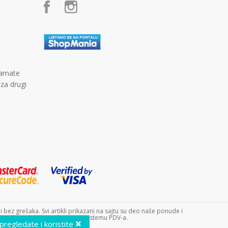
kamate
 za drugi
bez grešaka. Svi artikli prikazani na sajtu su deo naše ponude i
 9240. Dečji sajt doo nije u sistemu PDV-a.
×
 pregledate i koristite