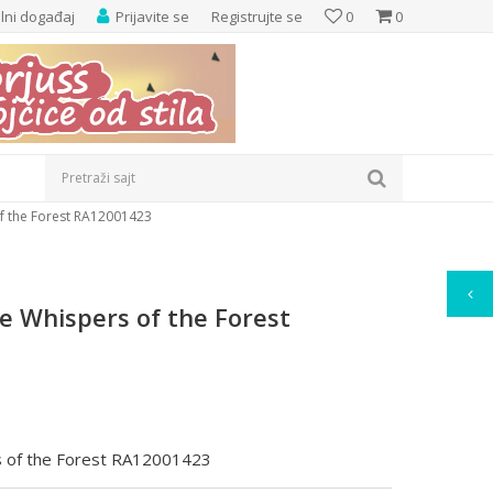
elni događaj
Prijavite se
Registrujte se
0
0
Pretraži sajt
f the Forest RA12001423
e Whispers of the Forest
s of the Forest RA12001423