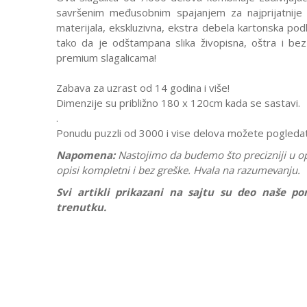
savršenim međusobnim spajanjem za najprijatnije is
materijala, ekskluzivna, ekstra debela kartonska po
tako da je odštampana slika živopisna, oštra i be
premium slagalicama!
Zabava za uzrast od 14 godina i više!
Dimenzije su približno 180 x 120cm kada se sastavi.
.
Ponudu puzzli od 3000 i vise delova možete pogleda
Napomena:
Nastojimo da budemo što precizniji u o
opisi kompletni i bez greške. Hvala na razumevanju.
Svi artikli prikazani na sajtu su deo naše 
trenutku.
Karakteristika
Vrednost
Ostavi komentar
Kategorija
Puzzle 3000 i
Ime/Nadimak
Brend
Ravensburge