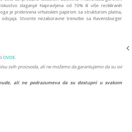
(SLAGALICE) -
kustvo slaganja! Napravljena od 70% ili više recikliranih
MICHELANGELO:
dloga je prekrivena vrhunskim papirom sa strukturom platna,
THE CREATION
z odsjaja. Stvorite nezaboravne trenutke sa Ravensburger
OF ADAM
RA17408
PUZZLE 3000 I VIŠE DELOVA
RA17411
5.850,00
RSD
RAVENSBURGER
PUZZLE
(SLAGALICE) -
ti
OVDE
.
ANTIČKA
KARTA SVETA
pisu svih proizvoda, ali ne možemo da garantujemo da su svi
RA17411
ponude, ali ne podrazumeva da su dostupni u svakom
PUZZLE 3000 I VIŠE DELOVA
RA17429
5.850,00
RSD
RAVENSBURGER
PUZZLE
(SLAGALICE) -
SIKSTINSKA
KAPELA
RA17429
 više delova
Email
r