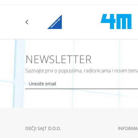
NEWSLETTER
Saznajte prvi o popustima, radionicama i novim te
DEČJI SAJT D.O.O.
INFORMAC