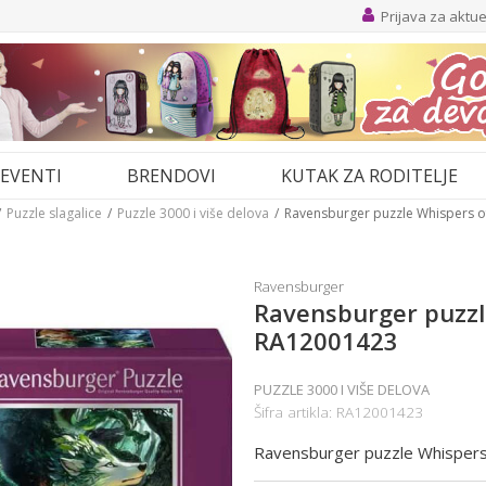
Prijava za aktu
EVENTI
BRENDOVI
KUTAK ZA RODITELJE
Puzzle slagalice
Puzzle 3000 i više delova
Ravensburger puzzle Whispers o
Ravensburger
Ravensburger puzzl
RA12001423
PUZZLE 3000 I VIŠE DELOVA
Šifra artikla:
RA12001423
Ravensburger puzzle Whisper