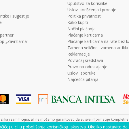
Uputstvo za korisnike
Uslovi korišćenja i prodaje
ritike i sugestije
Politika privatnosti
e
Kako kupiti
Načini plaćanja
 partner
Plaćanje karticama
op „Zavrzlama“
Plaćanje karticama na rate bez 
Zamena veličine i zamena artikla
Reklamacije
Povraćaj sredstava
Pravo na odustajanje
Uslovi isporuke
Najčešća pitanja
lika i samih cena, ali ne možemo garantovati da su sve informacije kompletne i 
nutku. Raspoloživost robe možete proveriti pozivom Call Centra na +381 11 452
lačiće) u cilju poboljšanja korisničkog iskustva. Ukoliko nastavite da