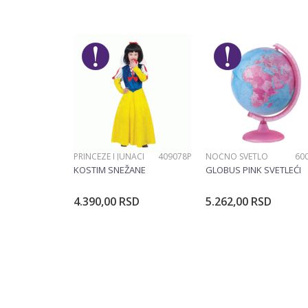
Pol
Devojčice, De
Poruka
POŠALJI
PRINCEZE I JUNACI
409078P
NOĆNO SVETLO
60
KOSTIM SNEŽANE
GLOBUS PINK SVETLEĆI
4.390,00
RSD
5.262,00
RSD
Dodajte u korpu
Dodajte u ko
Veličina
104CM