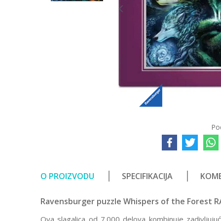
Po
O PROIZVODU
SPECIFIKACIJA
KOME
Ravensburger puzzle Whispers of the Forest 
Ova slagalica od 7.000 delova kombinuje zadivljuju