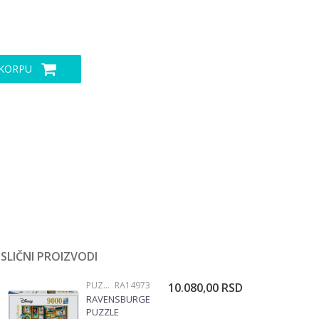
 KORPU
SLIČNI PROIZVODI
PUZZLE 3000 I VIŠE DELOVA
RA14973
10.080,00
RSD
RAVENSBURGER
PUZZLE