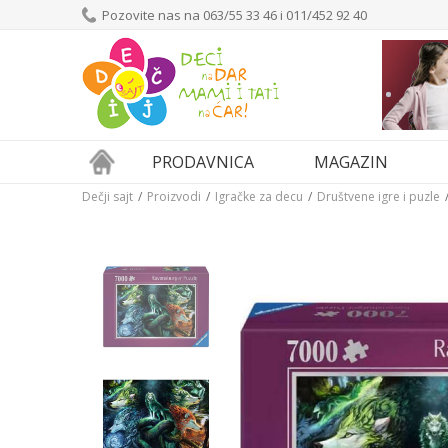
Pozovite nas na 063/55 33 46 i 011/452 92 40
PRODAVNICA
MAGAZIN
Dečji sajt
Proizvodi
Igračke za decu
Društvene igre i puzle