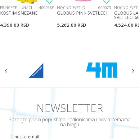
PRINCEZE I JUNACI
409078P
NOĆNO SVETLO
600073
NOĆNO SVET
KOSTIM SNEŽANE
GLOBUS PINK SVETLEĆI
GLOBUS LA
SVETLEĆI 6
4.390,00
RSD
5.262,00
RSD
4.524,00
R
NEWSLETTER
Saznajte prvi o popustima, radionicama i novim temama
na blogu