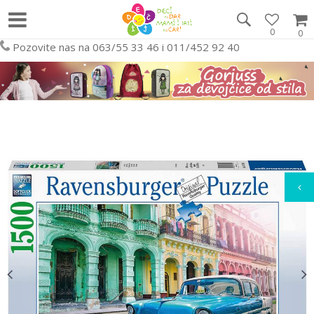
0
0
Pozovite nas na 063/55 33 46 i 011/452 92 40