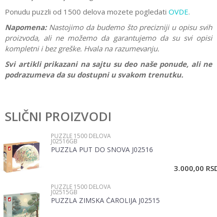
Ponudu puzzli od 1500 delova mozete pogledati
OVDE
.
Napomena:
Nastojimo da budemo što precizniji u opisu svih
proizvoda, ali ne možemo da garantujemo da su svi opisi
kompletni i bez greške. Hvala na razumevanju.
Svi artikli prikazani na sajtu su deo naše ponude, ali ne
podrazumeva da su dostupni u svakom trenutku.
Karakteristika
Vrednost
Ostavi komentar
Kategorija
Puzzle 1500 delova
SLIČNI PROIZVODI
Ime/Nadimak
Brend
Ravensburger
PUZZLE 1500 DELOVA
J02516GB
Pol
Devojčice, Dečaci, Žene, Muškarci
PUZZLA PUT DO SNOVA J02516
Email
3.000,00
RS
PUZZLE 1500 DELOVA
Poruka
J02515GB
PUZZLA ZIMSKA ČAROLIJA J02515