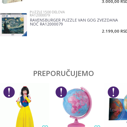
3.000,00
RS
PUZZLE 1500 DELOVA
RA12000079
RAVENSBURGER PUZZLE VAN GOG ZVEZDANA
NOĆ RA12000079
POŠALJI
2.199,00
RS
PREPORUČUJEMO