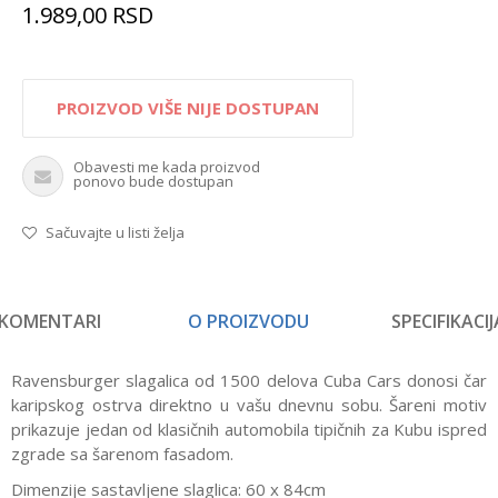
1.989,00
RSD
PROIZVOD VIŠE NIJE DOSTUPAN
Obavesti me kada proizvod
ponovo bude dostupan
Sačuvajte u listi želja
KOMENTARI
O PROIZVODU
SPECIFIKACIJ
Ravensburger slagalica od 1500 delova Cuba Cars donosi čar
karipskog ostrva direktno u vašu dnevnu sobu. Šareni motiv
prikazuje jedan od klasičnih automobila tipičnih za Kubu ispred
zgrade sa šarenom fasadom.
Dimenzije sastavljene slaglica: 60 x 84cm