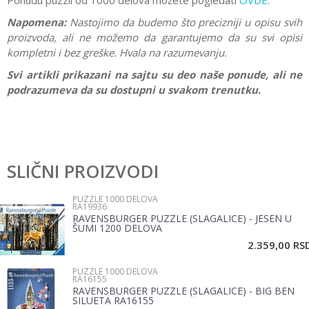
Ponudu puzzli od 1000 delova možete pogledati
OVDE
.
Napomena:
Nastojimo da budemo što precizniji u opisu svih
proizvoda, ali ne možemo da garantujemo da su svi opisi
kompletni i bez greške. Hvala na razumevanju.
Svi artikli prikazani na sajtu su deo naše ponude, ali ne
podrazumeva da su dostupni u svakom trenutku.
Ostavi komentar
SLIČNI PROIZVODI
Ime/Nadimak
PUZZLE 1000 DELOVA
RA19936
RAVENSBURGER PUZZLE (SLAGALICE) - JESEN U
Email
ŠUMI 1200 DELOVA
2.359,00
RS
PUZZLE 1000 DELOVA
Poruka
RA16155
RAVENSBURGER PUZZLE (SLAGALICE) - BIG BEN
SILUETA RA16155