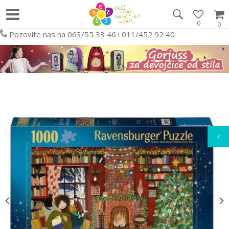
0
0
Pozovite nas na 063/55 33 46 i 011/452 92 40