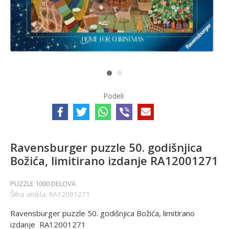
1
2
Podeli
Ravensburger puzzle 50. godišnjica
Božića, limitirano izdanje RA12001271
PUZZLE 1000 DELOVA
Šifra artikla:
RA12001271
Ravensburger puzzle 50. godišnjica Božića, limitirano
izdanje RA12001271