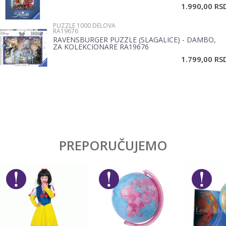
1.990,00
RS
PUZZLE 1000 DELOVA
RA19676
RAVENSBURGER PUZZLE (SLAGALICE) - DAMBO,
ZA KOLEKCIONARE RA19676
POŠALJI
1.799,00
RS
PREPORUČUJEMO