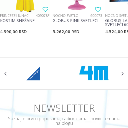
PRINCEZE I JUNACI
409078P
NOĆNO SVETLO
600073
NOĆNO SVET
KOSTIM SNEŽANE
GLOBUS PINK SVETLEĆI
GLOBUS LA
SVETLEĆI 6
4.390,00
RSD
5.262,00
RSD
4.524,00
R
NEWSLETTER
Saznajte prvi o popustima, radionicama i novim temama
na blogu