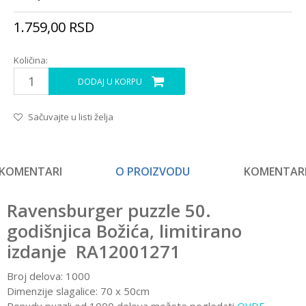
1.759,00
RSD
Količina:
DODAJ U KORPU
Sačuvajte u listi želja
KOMENTARI
O PROIZVODU
KOMENTAR
Ravensburger puzzle 50.
godišnjica Božića, limitirano
izdanje RA12001271
Broj delova: 1000
Dimenzije slagalice: 70 x 50cm