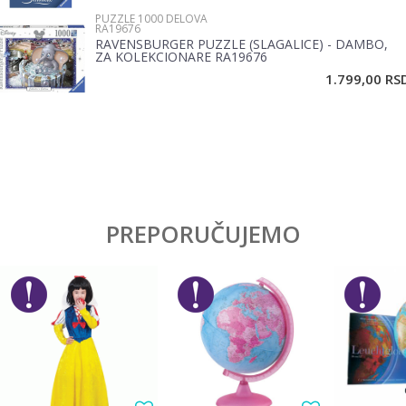
PUZZLE 1000 DELOVA
RA19676
RAVENSBURGER PUZZLE (SLAGALICE) - DAMBO,
ZA KOLEKCIONARE RA19676
POŠALJI
1.799,00
RS
PREPORUČUJEMO