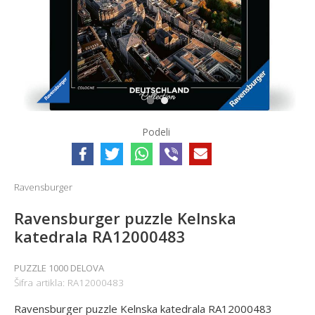
1
2
Podeli
Ravensburger
Ravensburger puzzle Kelnska
katedrala RA12000483
PUZZLE 1000 DELOVA
Šifra artikla:
RA12000483
Ravensburger puzzle Kelnska katedrala RA12000483