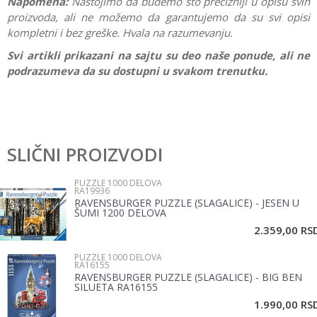
Napomena:
Nastojimo da budemo što precizniji u opisu svih
proizvoda, ali ne možemo da garantujemo da su svi opisi
kompletni i bez greške. Hvala na razumevanju.
Svi artikli prikazani na sajtu su deo naše ponude, ali ne
podrazumeva da su dostupni u svakom trenutku.
Karakteristika
Vrednost
Ostavi komentar
Kategorija
Puzzle 1000 delova
SLIČNI PROIZVODI
Ime/Nadimak
Brend
Ravensburger
PUZZLE 1000 DELOVA
RA19936
Pol
Devojčice, Dečaci, Žene, Muškarci
RAVENSBURGER PUZZLE (SLAGALICE) - JESEN U
Email
ŠUMI 1200 DELOVA
2.359,00
RS
PUZZLE 1000 DELOVA
Poruka
RA16155
RAVENSBURGER PUZZLE (SLAGALICE) - BIG BEN
SILUETA RA16155
1.990,00
RS