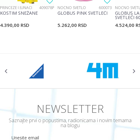
PRINCEZE I JUNACI
409078P
NOĆNO SVETLO
600073
NOĆNO SVET
KOSTIM SNEŽANE
GLOBUS PINK SVETLEĆI
GLOBUS LA
SVETLEĆI 6
4.390,00
RSD
5.262,00
RSD
4.524,00
R
NEWSLETTER
Saznajte prvi o popustima, radionicama i novim temama
na blogu