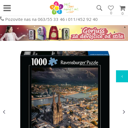
0
0
Pozovite nas na 063/55 33 46 i 011/452 92 40