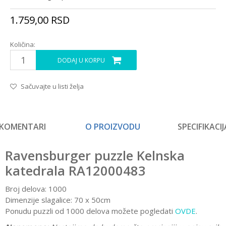
1.759,00
RSD
Količina:
DODAJ U KORPU
Sačuvajte u listi želja
KOMENTARI
O PROIZVODU
SPECIFIKACIJ
Ravensburger puzzle Kelnska
katedrala RA12000483
Broj delova: 1000
Dimenzije slagalice: 70 x 50cm
Ponudu puzzli od 1000 delova možete pogledati
OVDE
.