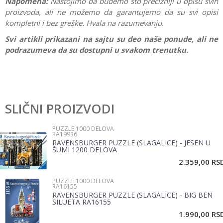
Napomena:
Nastojimo da budemo što precizniji u opisu svih
proizvoda, ali ne možemo da garantujemo da su svi opisi
kompletni i bez greške. Hvala na razumevanju.
Svi artikli prikazani na sajtu su deo naše ponude, ali ne
podrazumeva da su dostupni u svakom trenutku.
Karakteristika
Vrednost
Ostavi komentar
Kategorija
Puzzle 1000 delova
SLIČNI PROIZVODI
Ime/Nadimak
Brend
Ravensburger
PUZZLE 1000 DELOVA
RA19936
Pol
Devojčice, Dečaci, Žene, Muškarci
RAVENSBURGER PUZZLE (SLAGALICE) - JESEN U
Email
ŠUMI 1200 DELOVA
2.359,00
RS
PUZZLE 1000 DELOVA
Poruka
RA16155
RAVENSBURGER PUZZLE (SLAGALICE) - BIG BEN
SILUETA RA16155
1.990,00
RS