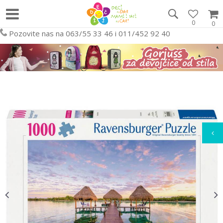
0
0
Pozovite nas na 063/55 33 46 i 011/452 92 40