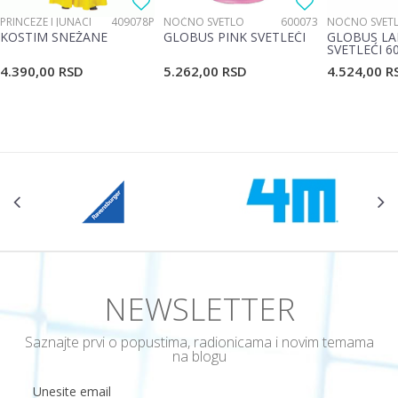
PRINCEZE I JUNACI
409078P
NOĆNO SVETLO
600073
NOĆNO SVET
KOSTIM SNEŽANE
GLOBUS PINK SVETLEĆI
GLOBUS LA
SVETLEĆI 6
4.390,00
RSD
5.262,00
RSD
4.524,00
R
NEWSLETTER
Saznajte prvi o popustima, radionicama i novim temama
na blogu