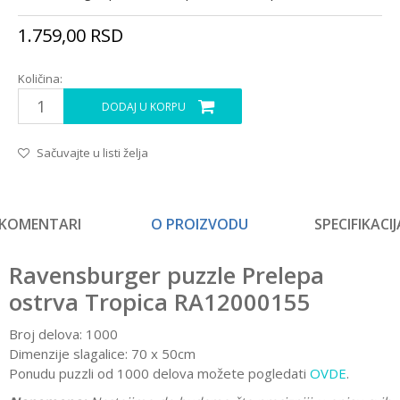
1.759,00
RSD
Količina:
DODAJ U KORPU
Sačuvajte u listi želja
KOMENTARI
O PROIZVODU
SPECIFIKACIJ
Ravensburger puzzle Prelepa
ostrva Tropica RA12000155
Broj delova: 1000
Dimenzije slagalice: 70 x 50cm
Ponudu puzzli od 1000 delova možete pogledati
OVDE
.