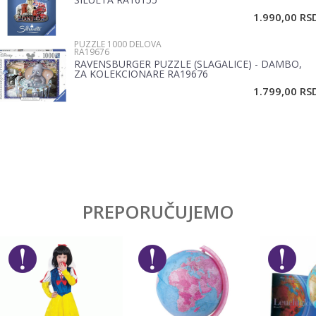
1.990,00
RS
PUZZLE 1000 DELOVA
RA19676
RAVENSBURGER PUZZLE (SLAGALICE) - DAMBO,
ZA KOLEKCIONARE RA19676
POŠALJI
1.799,00
RS
PREPORUČUJEMO