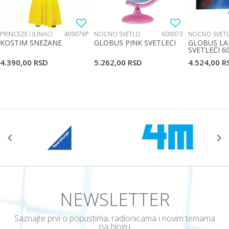
PRINCEZE I JUNACI
409078P
NOĆNO SVETLO
600073
NOĆNO SVET
KOSTIM SNEŽANE
GLOBUS PINK SVETLEĆI
GLOBUS LA
SVETLEĆI 6
4.390,00
RSD
5.262,00
RSD
4.524,00
R
NEWSLETTER
Saznajte prvi o popustima, radionicama i novim temama
na blogu