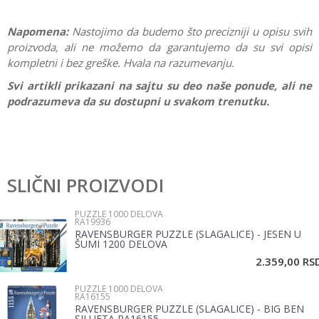
Napomena:
Nastojimo da budemo što precizniji u opisu svih
proizvoda, ali ne možemo da garantujemo da su svi opisi
kompletni i bez greške. Hvala na razumevanju.
Svi artikli prikazani na sajtu su deo naše ponude, ali ne
podrazumeva da su dostupni u svakom trenutku.
Karakteristika
Vrednost
Ostavi komentar
Kategorija
Puzzle 1000 delova
SLIČNI PROIZVODI
Ime/Nadimak
Brend
Ravensburger
PUZZLE 1000 DELOVA
RA19936
Pol
Devojčice, Dečaci, Žene, Muškarci
RAVENSBURGER PUZZLE (SLAGALICE) - JESEN U
Email
ŠUMI 1200 DELOVA
2.359,00
RS
PUZZLE 1000 DELOVA
Poruka
RA16155
RAVENSBURGER PUZZLE (SLAGALICE) - BIG BEN
SILUETA RA16155