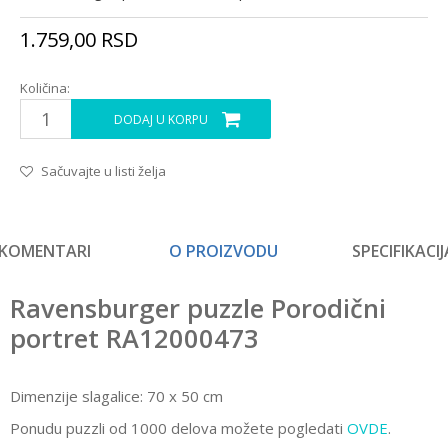
1.759,00
RSD
Količina:
DODAJ U KORPU
Sačuvajte u listi želja
KOMENTARI
O PROIZVODU
SPECIFIKACIJ
Ravensburger puzzle Porodični
portret RA12000473
Dimenzije slagalice: 70 x 50 cm
Ponudu puzzli od 1000 delova možete pogledati
OVDE
.