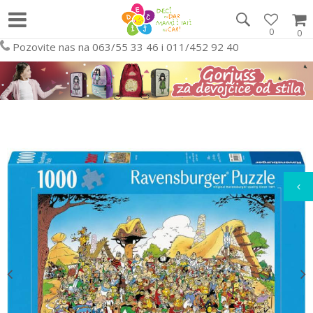
0
0
Pozovite nas na 063/55 33 46 i 011/452 92 40