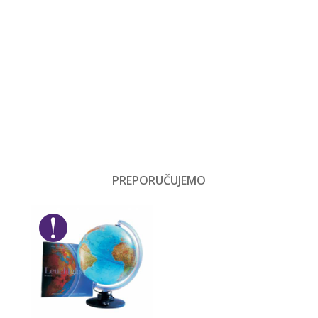
KOLEKCIONARE
RA12000310
PUZZLE 1000 DELOVA
RA19678
1.759,00
RSD
delova
RAVENSBURGER
Email
PUZZLE
r
(SLAGALICE) -
PEPELJUGA, ZA
čaci, Žene, Muškarci
KOLEKCIONARE
RA19678
PREPORUČUJEMO