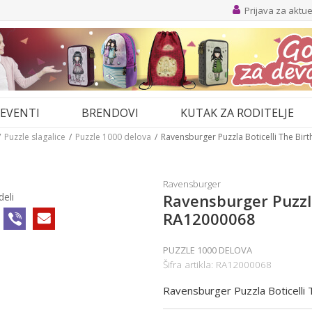
Prijava za aktu
EVENTI
BRENDOVI
KUTAK ZA RODITELJE
Puzzle slagalice
Puzzle 1000 delova
Ravensburger Puzzla Boticelli The Bir
Ravensburger
deli
Ravensburger Puzzla
RA12000068
PUZZLE 1000 DELOVA
Šifra artikla:
RA12000068
Ravensburger Puzzla Boticelli