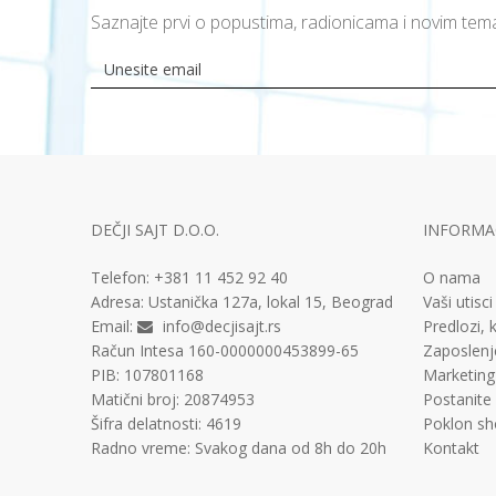
Saznajte prvi o popustima, radionicama i novim te
DEČJI SAJT D.O.O.
INFORMAC
Telefon:
+381 11
452 92 40
O nama
Adresa:
Ustanička 127a, lokal 15, Beograd
Vaši utisci
Email:
info@decjisajt.rs
Predlozi, k
Račun
Intesa 160-0000000453899-65
Zaposlenj
PIB:
107801168
Marketing
Matični broj:
20874953
Postanite
Šifra delatnosti:
4619
Poklon sh
Radno vreme:
Svakog dana od 8h do 20h
Kontakt