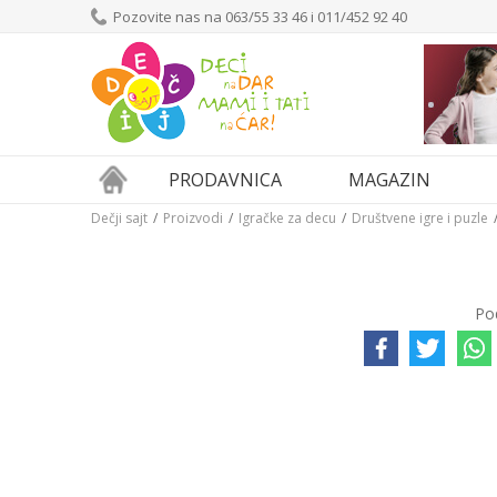
Pozovite nas na 063/55 33 46 i 011/452 92 40
PRODAVNICA
MAGAZIN
Dečji sajt
Proizvodi
Igračke za decu
Društvene igre i puzle
Po