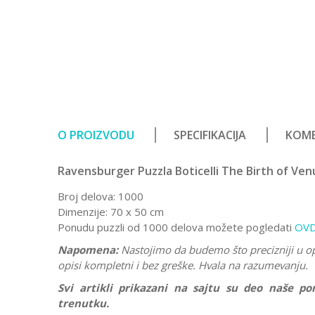
O PROIZVODU
SPECIFIKACIJA
KOME
Ravensburger Puzzla Boticelli The Birth of Ve
Broj delova: 1000
Dimenzije: 70 x 50 cm
Ponudu puzzli od 1000 delova možete pogledati
OV
Napomena:
Nastojimo da budemo što precizniji u o
opisi kompletni i bez greške. Hvala na razumevanju.
Svi artikli prikazani na sajtu su deo naše 
trenutku.