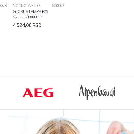
0073
NOĆNO SVETLO
600008
GLOBUS LAMPA F25
SVETLEĆI 600008
4.524,00
RSD
rpu
Dodajte u korpu