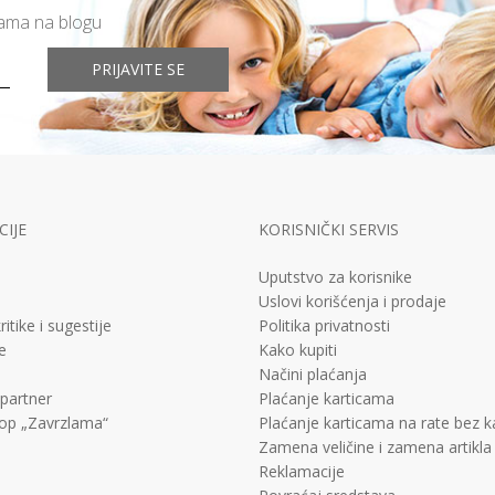
mama na blogu
PRIJAVITE SE
IJE
KORISNIČKI SERVIS
Uputstvo za korisnike
Uslovi korišćenja i prodaje
ritike i sugestije
Politika privatnosti
e
Kako kupiti
Načini plaćanja
 partner
Plaćanje karticama
op „Zavrzlama“
Plaćanje karticama na rate bez 
Zamena veličine i zamena artikla
Reklamacije