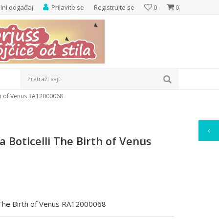
elni događaj
Prijavite se
Registrujte se
0
0
Pretraži sajt
th of Venus RA12000068
 Boticelli The Birth of Venus
 The Birth of Venus RA12000068