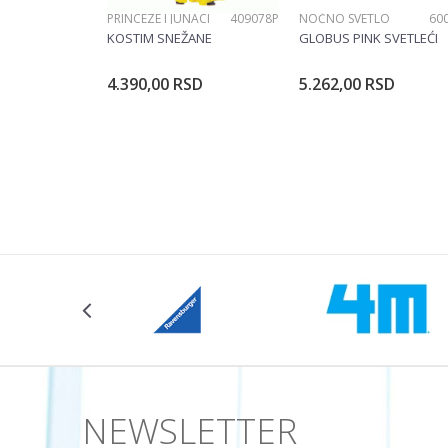
PRINCEZE I JUNACI
409078P
NOĆNO SVETLO
60
KOSTIM SNEŽANE
GLOBUS PINK SVETLEĆI
4.390,00
RSD
5.262,00
RSD
Dodajte u korpu
Dodajte u ko
Veličina
104CM
NEWSLETTER