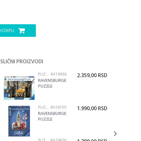
 KORPU
SLIČNI PROIZVODI
PUZZLE 1000 DELOVA
RA19936
2.359,00
RSD
RAVENSBURGER
PUZZLE
(SLAGALICE) -
JESEN U ŠUMI
1200 DELOVA
PUZZLE 1000 DELOVA
RA16155
1.990,00
RSD
RAVENSBURGER
PUZZLE
(SLAGALICE) -
BIG BEN
SILUETA
PUZZLE 1000 DELOVA
RA19676