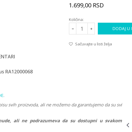
1.699,00
RSD
Količina:
DODAJ U
Sačuvajte u listi želja
NTARI
PUZZLE 1000 DELOVA
RA19432
1.759,00
RSD
nus RA12000068
RAVENSBURGER
PUZZLE
(SLAGALICE) -
RADNI STO
DE
.
UMETNIKA
RA19432
pisu svih proizvoda, ali ne možemo da garantujemo da su svi
PUZZLE 1000 DELOVA
RA12000310
1.759,00
RSD
ponude, ali ne podrazumeva da su dostupni u svakom
RAVENSBURGER
PUZZLE -
SNEŽANA, ZA