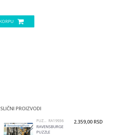
 KORPU
SLIČNI PROIZVODI
PUZZLE 1000 DELOVA
RA19936
2.359,00
RSD
RAVENSBURGER
PUZZLE