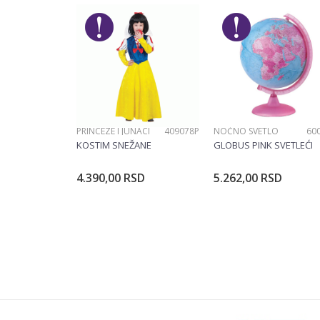
POŠALJI
PRINCEZE I JUNACI
409078P
NOĆNO SVETLO
60
KOSTIM SNEŽANE
GLOBUS PINK SVETLEĆI
4.390,00
RSD
5.262,00
RSD
Dodajte u korpu
Dodajte u ko
Veličina
104CM