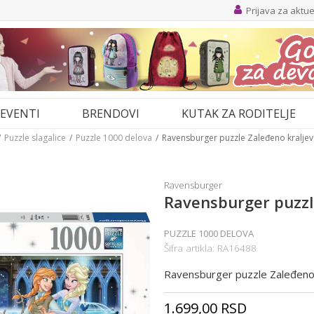
Prijava za aktu
EVENTI
BRENDOVI
KUTAK ZA RODITELJE
Puzzle slagalice
Puzzle 1000 delova
Ravensburger puzzle Zaleđeno kralje
Ravensburger
Ravensburger puzzl
PUZZLE 1000 DELOVA
Šifra artikla:
RA16488
Ravensburger puzzle Zaleđeno
1.699,00
RSD