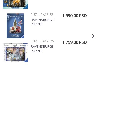
(SLAGALICE) -
JESEN U ŠUMI
1200 DELOVA
PUZZLE 1000 DELOVA
RA16155
1.990,00
RSD
RAVENSBURGER
PUZZLE
(SLAGALICE) -
BIG BEN
SILUETA
PUZZLE 1000 DELOVA
RA19676
1.799,00
RSD
RA16155
RAVENSBURGER
PUZZLE
(SLAGALICE) -
DAMBO, ZA
KOLEKCIONARE
RA19676