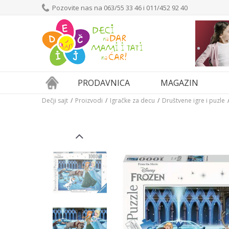
Pozovite nas na 063/55 33 46 i 011/452 92 40
PRODAVNICA
MAGAZIN
Dečji sajt
Proizvodi
Igračke za decu
Društvene igre i puzle