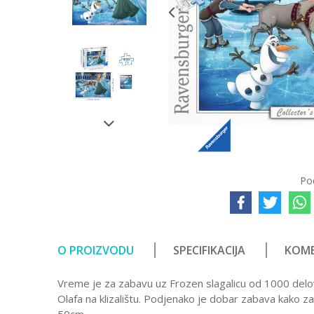
Po
O PROIZVODU
SPECIFIKACIJA
KOME
Vreme je za zabavu uz Frozen slagalicu od 1000 delova
Olafa na klizalištu. Podjenako je dobar zabava kako z