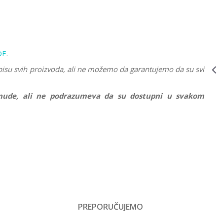
(SLAGALICE) -
RADNI STO
UMETNIKA
RA19432
PUZZLE 1000 DELOVA
RA12000310
DE
.
1.759,00
RSD
RAVENSBURGER
pisu svih proizvoda, ali ne možemo da garantujemo da su svi
PUZZLE -
SNEŽANA, ZA
KOLEKCIONARE
ponude, ali ne podrazumeva da su dostupni u svakom
RA12000310
PUZZLE 1000 DELOVA
RA19678
1.759,00
RSD
RAVENSBURGER
PUZZLE
delova
(SLAGALICE) -
Email
PEPELJUGA, ZA
r
KOLEKCIONARE
RA19678
čaci, Žene, Muškarci
PREPORUČUJEMO