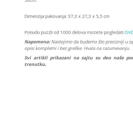
50cm.
Dimenzija pakovanja: 37,3 x 27,3 x 5,5 cm
Ponudu puzzli od 1000 delova mozete pogledati
OV
Napomena:
Nastojimo da budemo što precizniji u o
opisi kompletni i bez greške. Hvala na razumevanju.
Svi artikli prikazani na sajtu su deo naše 
trenutku.
Karakteristika
Vrednost
Ostavi komentar
Kategorija
Puzzle 1000 
Ime/Nadimak
Brend
Ravensburge
Pol
Devojčice, De
Poruka