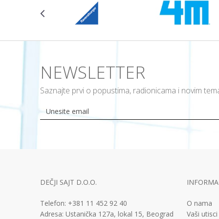
NEWSLETTER
Saznajte prvi o popustima, radionicama i novim te
DEČJI SAJT D.O.O.
INFORMAC
Telefon:
+381 11
452 92 40
O nama
Adresa:
Ustanička 127a, lokal 15, Beograd
Vaši utisci