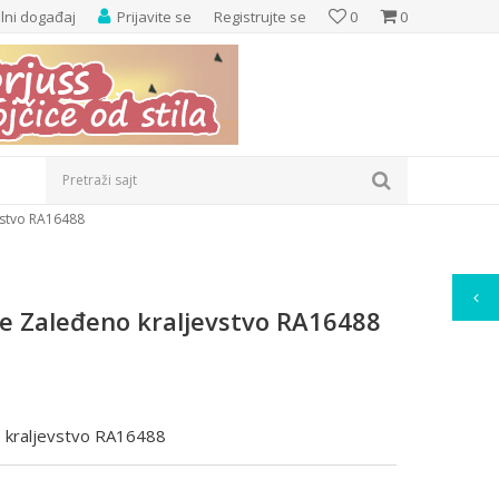
elni događaj
Prijavite se
Registrujte se
0
0
Pretraži sajt
vstvo RA16488
e Zaleđeno kraljevstvo RA16488
 kraljevstvo RA16488