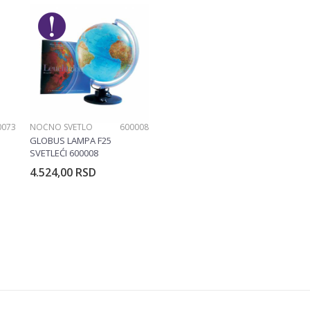
0073
NOĆNO SVETLO
600008
GLOBUS LAMPA F25
SVETLEĆI 600008
4.524,00
RSD
rpu
Dodajte u korpu