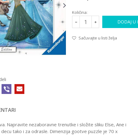
Količina:
DODAJ U
Sačuvajte u listi želja
deli
NTARI
PUZZLE 1000 DELOVA
RA19432
1.759,00
RSD
. Napravite nezaboravne trenutke i složite sliku Else, Ane i
RAVENSBURGER
a decu tako i za odrasle. Dimenzija gootve puzzle je 70 x
PUZZLE