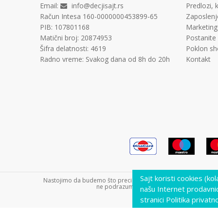
Email:
info@decjisajt.rs
Predlozi, k
Račun
Intesa 160-0000000453899-65
Zaposlenj
PIB:
107801168
Marketing
Matični broj:
20874953
Postanite
Šifra delatnosti:
4619
Poklon sh
Radno vreme:
Svakog dana od 8h do 20h
Kontakt
Sajt koristi cookies (ko
Nastojimo da budemo što precizniji u opisu proizvoda, prikazu s
ne podrazumeva da su dostupni u svakom tre
našu Internet prodavni
stranici Politika privatno