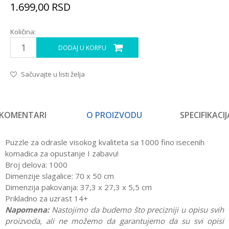
1.699,00
RSD
Količina:
DODAJ U KORPU
Sačuvajte u listi želja
KOMENTARI
O PROIZVODU
SPECIFIKACIJ
Puzzle za odrasle visokog kvaliteta sa 1000 fino isecenih
komadica za opustanje I zabavu!
Broj delova: 1000
Dimenzije slagalice: 70 x 50 cm
Dimenzija pakovanja: 37,3 x 27,3 x 5,5 cm
Prikladno za uzrast 14+
Napomena:
Nastojimo da budemo što precizniji u opisu svih
proizvoda, ali ne možemo da garantujemo da su svi opisi