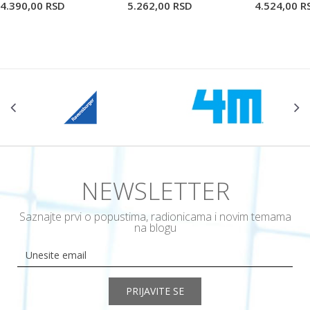
4.390,00
RSD
5.262,00
RSD
4.524,00
R
NEWSLETTER
Saznajte prvi o popustima, radionicama i novim temama
na blogu
PRIJAVITE SE