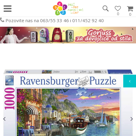
0
0
Pozovite nas na 063/55 33 46 i 011/452 92 40