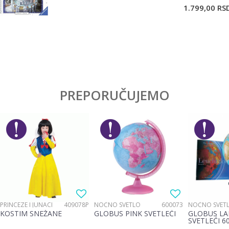
1.799,00
RS
PREPORUČUJEMO
PRINCEZE I JUNACI
409078P
NOĆNO SVETLO
600073
NOĆNO SVET
KOSTIM SNEŽANE
GLOBUS PINK SVETLEĆI
GLOBUS LA
SVETLEĆI 6