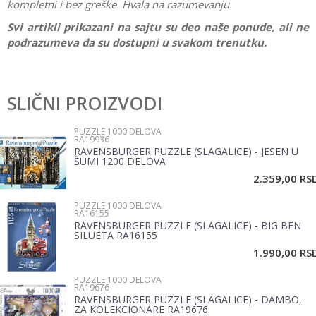
kompletni i bez greške. Hvala na razumevanju.
Svi artikli prikazani na sajtu su deo naše ponude, ali ne
podrazumeva da su dostupni u svakom trenutku.
Karakteristika
Vrednost
Ostavi komentar
Kategorija
Puzzle 1000 delova
SLIČNI PROIZVODI
Ime/Nadimak
Brend
Ravensburger
PUZZLE 1000 DELOVA
RA19936
Pol
Žene, Muškarci
RAVENSBURGER PUZZLE (SLAGALICE) - JESEN U
Email
ŠUMI 1200 DELOVA
2.359,00
RS
PUZZLE 1000 DELOVA
Poruka
RA16155
RAVENSBURGER PUZZLE (SLAGALICE) - BIG BEN
SILUETA RA16155
1.990,00
RS
PUZZLE 1000 DELOVA
RA19676
RAVENSBURGER PUZZLE (SLAGALICE) - DAMBO,
ZA KOLEKCIONARE RA19676
POŠALJI