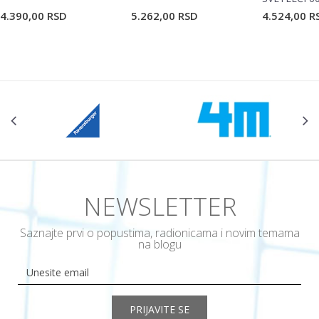
4.390,00
RSD
5.262,00
RSD
4.524,00
R
NEWSLETTER
Saznajte prvi o popustima, radionicama i novim temama
na blogu
PRIJAVITE SE