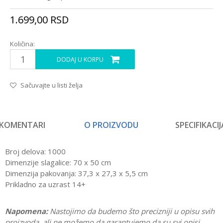
1.699,00
RSD
Količina:
DODAJ U KORPU
Sačuvajte u listi želja
KOMENTARI
O PROIZVODU
SPECIFIKACIJ
Broj delova: 1000
Dimenzije slagalice: 70 x 50 cm
Dimenzija pakovanja: 37,3 x 27,3 x 5,5 cm
Prikladno za uzrast 14+
Napomena:
Nastojimo da budemo što precizniji u opisu svih
proizvoda, ali ne možemo da garantujemo da su svi opisi