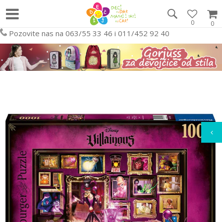
0
0
Pozovite nas na 063/55 33 46 i 011/452 92 40