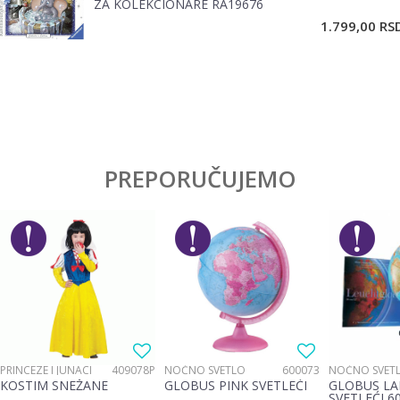
ZA KOLEKCIONARE RA19676
POŠALJI
1.799,00
RS
PREPORUČUJEMO
PRINCEZE I JUNACI
409078P
NOĆNO SVETLO
600073
NOĆNO SVET
KOSTIM SNEŽANE
GLOBUS PINK SVETLEĆI
GLOBUS LA
SVETLEĆI 6