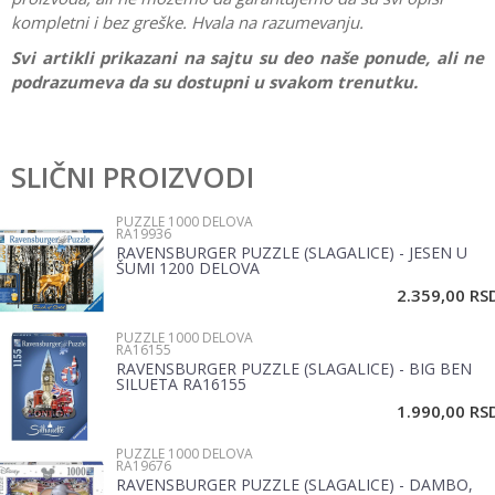
kompletni i bez greške. Hvala na razumevanju.
Svi artikli prikazani na sajtu su deo naše ponude, ali ne
podrazumeva da su dostupni u svakom trenutku.
Karakteristika
Vrednost
Ostavi komentar
Kategorija
Puzzle 1000 delova
SLIČNI PROIZVODI
Ime/Nadimak
Brend
Ravensburger
PUZZLE 1000 DELOVA
RA19936
Pol
Žene, Muškarci
RAVENSBURGER PUZZLE (SLAGALICE) - JESEN U
Email
ŠUMI 1200 DELOVA
2.359,00
RS
PUZZLE 1000 DELOVA
Poruka
RA16155
RAVENSBURGER PUZZLE (SLAGALICE) - BIG BEN
SILUETA RA16155
1.990,00
RS
PUZZLE 1000 DELOVA
RA19676
RAVENSBURGER PUZZLE (SLAGALICE) - DAMBO,