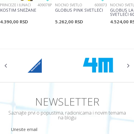
PRINCEZE I JUNACI
409078P
NOĆNO SVETLO
600073
NOĆNO SVET
KOSTIM SNEŽANE
GLOBUS PINK SVETLEĆI
GLOBUS LA
SVETLEĆI 6
4.390,00
RSD
5.262,00
RSD
4.524,00
R
NEWSLETTER
Saznajte prvi o popustima, radionicama i novim temama
na blogu