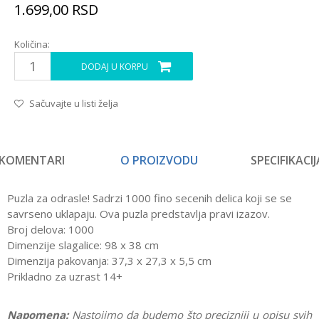
1.699,00
RSD
Količina:
DODAJ U KORPU
Sačuvajte u listi želja
KOMENTARI
O PROIZVODU
SPECIFIKACIJ
Puzla za odrasle! Sadrzi 1000 fino secenih delica koji se se
savrseno uklapaju. Ova puzla predstavlja pravi izazov.
Broj delova: 1000
Dimenzije slagalice: 98 x 38 cm
Dimenzija pakovanja: 37,3 x 27,3 x 5,5 cm
Prikladno za uzrast 14+
Napomena:
Nastojimo da budemo što precizniji u opisu svih