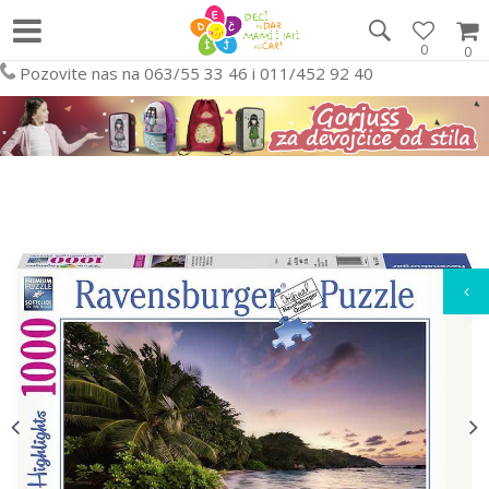
0
0
Pozovite nas na 063/55 33 46 i 011/452 92 40