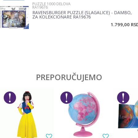
PUZZLE 1000 DELOVA
RA19676
RAVENSBURGER PUZZLE (SLAGALICE) - DAMBO,
ZA KOLEKCIONARE RA19676
POŠALJI
1.799,00
RS
PREPORUČUJEMO