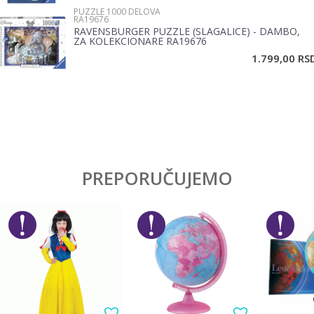
PUZZLE 1000 DELOVA
RA19676
RAVENSBURGER PUZZLE (SLAGALICE) - DAMBO,
ZA KOLEKCIONARE RA19676
POŠALJI
1.799,00
RS
PREPORUČUJEMO