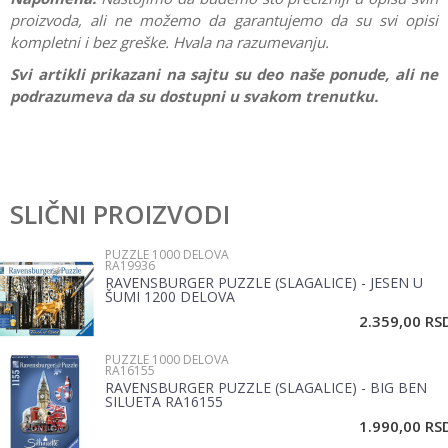
proizvoda, ali ne možemo da garantujemo da su svi opisi
kompletni i bez greške. Hvala na razumevanju.
Svi artikli prikazani na sajtu su deo naše ponude, ali ne
podrazumeva da su dostupni u svakom trenutku.
Karakteristika
Vrednost
Ostavi komentar
Kategorija
Puzzle 1000 delova
SLIČNI PROIZVODI
Ime/Nadimak
Brend
Ravensburger
PUZZLE 1000 DELOVA
RA19936
Pol
Žene, Muškarci
RAVENSBURGER PUZZLE (SLAGALICE) - JESEN U
Email
ŠUMI 1200 DELOVA
2.359,00
RS
PUZZLE 1000 DELOVA
Poruka
RA16155
RAVENSBURGER PUZZLE (SLAGALICE) - BIG BEN
SILUETA RA16155
1.990,00
RS