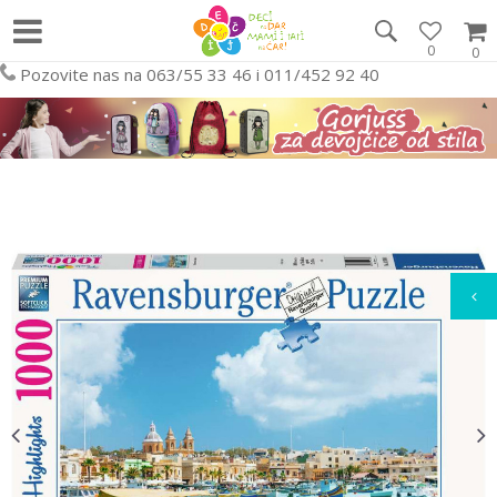
0
0
Pozovite nas na 063/55 33 46 i 011/452 92 40