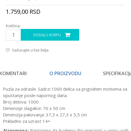
1.759,00
RSD
Količina:
DODAJ U KORPU
Sačuvajte u listi želja
KOMENTARI
O PROIZVODU
SPECIFIKACIJ
Puzla za odrasle. Sadrzi 1000 delica sa prigodnim motivima za
opustanje posle napornog dana.
Broj delova: 1000
Dimenzije slagalice: 70 x 50 cm
Dimenzija pakovanja: 37,3 x 27,3 x 5,5 cm
Prikladno za uzrast 14+
Napomena:
Nastojimo da budemo što precizniji u opisu svih