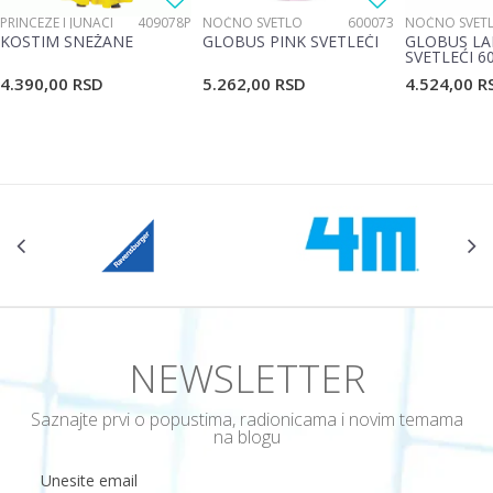
PRINCEZE I JUNACI
409078P
NOĆNO SVETLO
600073
NOĆNO SVET
KOSTIM SNEŽANE
GLOBUS PINK SVETLEĆI
GLOBUS LA
SVETLEĆI 6
4.390,00
RSD
5.262,00
RSD
4.524,00
R
NEWSLETTER
Saznajte prvi o popustima, radionicama i novim temama
na blogu