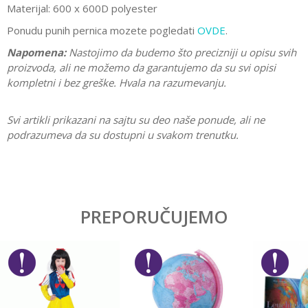
Materijal: 600 x 600D polyester
Ponudu punih pernica mozete pogledati
OVDE
.
Napomena:
Nastojimo da budemo što precizniji u opisu svih
proizvoda, ali ne možemo da garantujemo da su svi opisi
kompletni i bez greške. Hvala na razumevanju.
Svi artikli prikazani na sajtu su deo naše ponude, ali ne
podrazumeva da su dostupni u svakom trenutku.
Ostavi komentar
PREPORUČUJEMO
Ime/Nadimak
Email