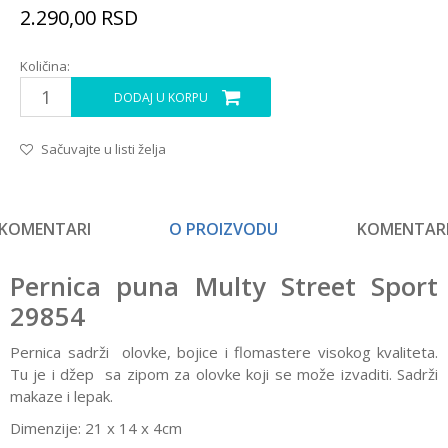
2.290,00
RSD
Količina:
DODAJ U KORPU
Sačuvajte u listi želja
KOMENTARI
O PROIZVODU
KOMENTAR
Pernica puna Multy Street Sport
29854
Pernica sadrži olovke, bojice i flomastere visokog kvaliteta.
Tu je i džep sa zipom za olovke koji se može izvaditi. Sadrži
makaze i lepak.
Dimenzije: 21 x 14 x 4cm