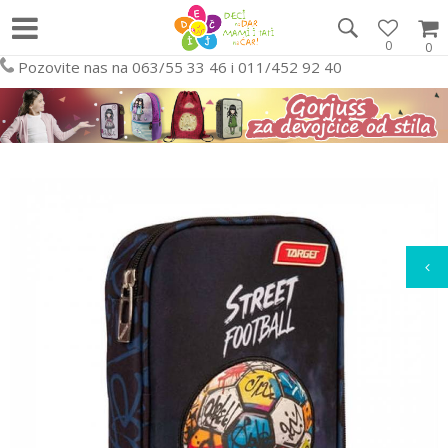
0
0
Pozovite nas na 063/55 33 46 i 011/452 92 40