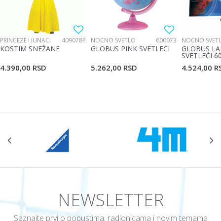
Poruka
PRINCEZE I JUNACI
409078P
NOĆNO SVETLO
600073
NOĆNO SVET
KOSTIM SNEŽANE
GLOBUS PINK SVETLEĆI
GLOBUS LA
SVETLEĆI 6
4.390,00
RSD
5.262,00
RSD
4.524,00
R
POŠALJI
NEWSLETTER
Saznajte prvi o popustima, radionicama i novim temama