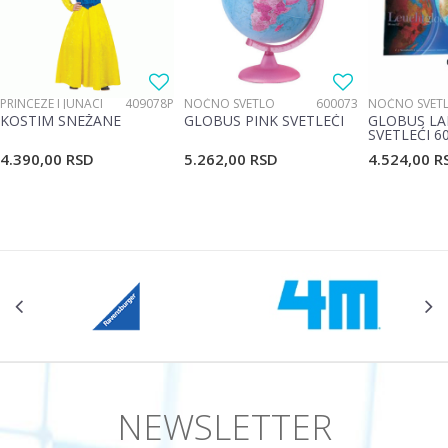
Poruka
PRINCEZE I JUNACI
409078P
NOĆNO SVETLO
600073
NOĆNO SVET
KOSTIM SNEŽANE
GLOBUS PINK SVETLEĆI
GLOBUS LA
SVETLEĆI 6
4.390,00
RSD
5.262,00
RSD
4.524,00
R
POŠALJI
NEWSLETTER