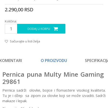
2.290,00
RSD
Količina:
DODAJ U KORPU
Sačuvajte u listi želja
KOMENTARI
O PROIZVODU
SPECIFIKACIJ
Pernica puna Multy Mine Gaming
29861
Pernica sadrži olovke, bojice i flomastere visokog kvaliteta.
Tu je i džep sa zipom za olovke koji se može izvaditi. Sadrži
makaze i lepak.