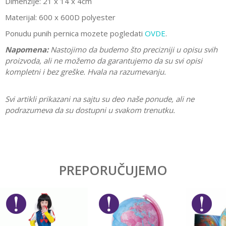
Dimenzije: 21 x 14 x 4cm
Materijal: 600 x 600D polyester
Ponudu punih pernica mozete pogledati
OVDE
.
Napomena:
Nastojimo da budemo što precizniji u opisu svih
proizvoda, ali ne možemo da garantujemo da su svi opisi
kompletni i bez greške. Hvala na razumevanju.
Svi artikli prikazani na sajtu su deo naše ponude, ali ne
podrazumeva da su dostupni u svakom trenutku.
Karakteristika
Vrednost
Ostavi komentar
Kategorija
Pune pernice
PREPORUČUJEMO
Ime/Nadimak
Pol
Dečaci
Brend
Target
Email