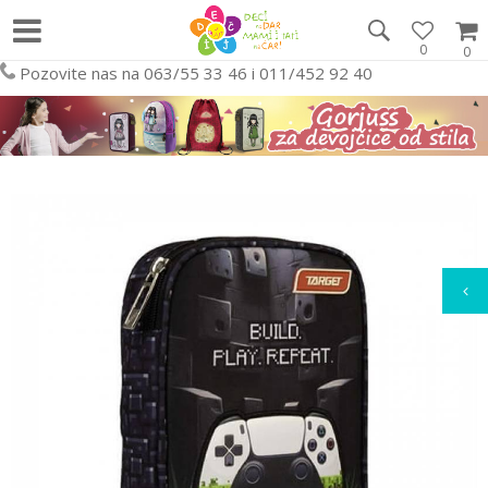
0
0
Pozovite nas na 063/55 33 46 i 011/452 92 40